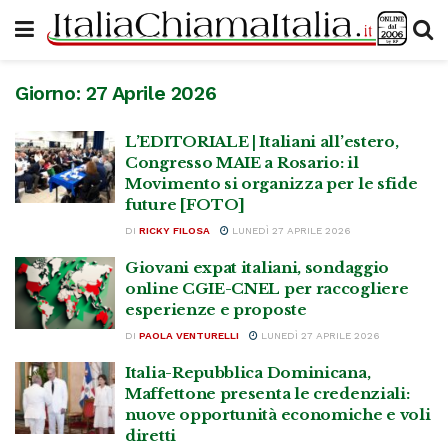
Giorno:
27 Aprile 2026
L’EDITORIALE | Italiani all’estero,
Congresso MAIE a Rosario: il
Movimento si organizza per le sfide
future [FOTO]
DI
RICKY FILOSA
LUNEDÌ 27 APRILE 2026
Giovani expat italiani, sondaggio
online CGIE-CNEL per raccogliere
esperienze e proposte
DI
PAOLA VENTURELLI
LUNEDÌ 27 APRILE 2026
Italia-Repubblica Dominicana,
Maffettone presenta le credenziali:
nuove opportunità economiche e voli
diretti