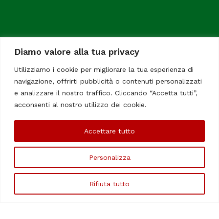
Diamo valore alla tua privacy
Utilizziamo i cookie per migliorare la tua esperienza di
navigazione, offrirti pubblicità o contenuti personalizzati
ItaliaChiamaItalia, il TUO quotidiano online preferito.
e analizzare il nostro traffico. Cliccando “Accetta tutti”,
Dedicato in particolare a tutti gli italiani residenti all'estero.
acconsenti al nostro utilizzo dei cookie.
Tutti i diritti sono riservati. Quotidiano online indipendente
registrato al Tribunale di Civitavecchia, Sezione Stampa e
Accettare tutto
Informazione. Reg. No. 12/07, Iscrizione al R.O.C No. 200 26
Chi Siamo
Contatti
Le Firme
Personalizza
©Copyright 2006/2020 - ItaliaChiamaItalia
Rifiuta tutto