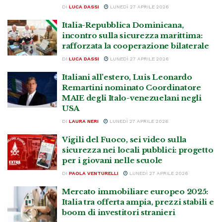
DI
LUCA DASSI
LUNEDÌ 27 APRILE 2026
Italia-Repubblica Dominicana,
incontro sulla sicurezza marittima:
rafforzata la cooperazione bilaterale
DI
LUCA DASSI
LUNEDÌ 27 APRILE 2026
Italiani all’estero, Luis Leonardo
Remartini nominato Coordinatore
MAIE degli Italo-venezuelani negli
USA
DI
LAURA NERI
LUNEDÌ 27 APRILE 2026
Vigili del Fuoco, sei video sulla
sicurezza nei locali pubblici: progetto
per i giovani nelle scuole
DI
PAOLA VENTURELLI
LUNEDÌ 27 APRILE 2026
Mercato immobiliare europeo 2025:
Italia tra offerta ampia, prezzi stabili e
boom di investitori stranieri