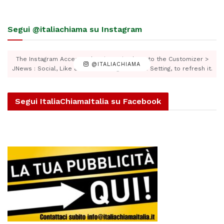
Segui @italiachiama su Instagram
The Instagram Access Token is expired, Go to the Customizer >
@ITALIACHIAMA
JNews : Social, Like & View > Instagram Feed Setting, to refresh it.
Segui ItaliaChiamaItalia su Facebook