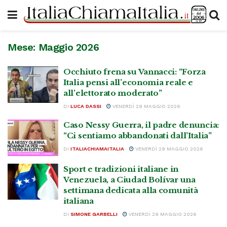
Mese:
Maggio 2026
Occhiuto frena su Vannacci: “Forza
Italia pensi all’economia reale e
all’elettorato moderato”
DI
LUCA DASSI
VENERDÌ 29 MAGGIO 2026
Caso Nessy Guerra, il padre denuncia:
“Ci sentiamo abbandonati dall’Italia”
DI
ITALIACHIAMAITALIA
VENERDÌ 29 MAGGIO 2026
Sport e tradizioni italiane in
Venezuela, a Ciudad Bolívar una
settimana dedicata alla comunità
italiana
DI
SIMONE GARBELLI
VENERDÌ 29 MAGGIO 2026