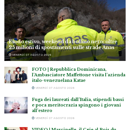
Esodo estivo, weekend da bollino nero: oltre
25 milioni di spostamenti sulle strade Anas
VENERDÌ 07 AGOSTO 2026
FOTO | Repubblica Dominicana,
l’Ambasciatore Maffettone visita l’azienda
italo-venezuelana Katae
VENERDÌ 07 AGOSTO 2026
Fuga dei laureati dall’Italia, stipendi bassi
e poca meritocrazia spingono i giovani
all’estero
VENERDÌ 07 AGOSTO 2026
VIDEO | Marcinelle, il Cgie al Bois du