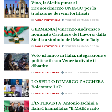
Vino, la Sicilia punta al
riconoscimento UNESCO per la
tradizione dei vini fortificati
DI
PAOLA VENTURELLI
VENERDÌ 29 MAGGIO 2026
GERMANIA | Vincenzo Andronaco
nominato Cavaliere del Lavoro: dalla
Sicilia a simbolo del Made in Italy
DI
PAOLA VENTURELLI
VENERDÌ 29 MAGGIO 2026
Voto islamico in Italia, integrazione e
politica: il caso Venezia divide il
dibattito
DI
MARCO ZACCHERA
VENERDÌ 29 MAGGIO 2026
LO SPILLO DI MARCO ZACCHERA |
Boicottare La7?
DI
MARCO ZACCHERA
VENERDÌ 29 MAGGIO 2026
L’INTERVISTA | Antonio Iachini a
ItaliaChiamaItalia: “Il MAIE è nato