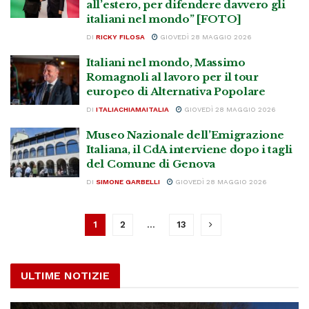
all’estero, per difendere davvero gli
italiani nel mondo” [FOTO]
DI
RICKY FILOSA
GIOVEDÌ 28 MAGGIO 2026
Italiani nel mondo, Massimo
Romagnoli al lavoro per il tour
europeo di Alternativa Popolare
DI
ITALIACHIAMAITALIA
GIOVEDÌ 28 MAGGIO 2026
Museo Nazionale dell’Emigrazione
Italiana, il CdA interviene dopo i tagli
del Comune di Genova
DI
SIMONE GARBELLI
GIOVEDÌ 28 MAGGIO 2026
1
2
…
13
ULTIME NOTIZIE