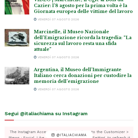
Cazier: l’8 agosto per la prima volta è la
Giornata europea delle vittime del lavoro
VENERDÌ 07 AGOSTO 2026
Marcinelle, il Museo Nazionale
dell’Emigrazione ricorda la tragedia: “La
sicurezza sul lavoro resta una sfida
attuale”
VENERDÌ 07 AGOSTO 2026
Argentina, il Museo dell’Immigrante
Italiano cerca donazioni per custodire la
memoria dell’emigrazione
VENERDÌ 07 AGOSTO 2026
Segui @italiachiama su Instagram
The Instagram Access Token is expired, Go to the Customizer >
@ITALIACHIAMA
JNews : Social, Like & View > Instagram Feed Setting, to refresh it.