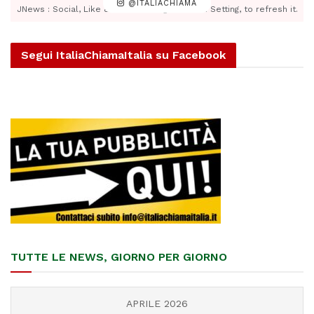
@ITALIACHIAMA
JNews : Social, Like & View > Instagram Feed Setting, to refresh it.
Segui ItaliaChiamaItalia su Facebook
TUTTE LE NEWS, GIORNO PER GIORNO
APRILE 2026