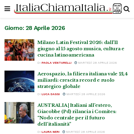
Giorno:
28 Aprile 2026
Milano Latin Festival 2026: dall’11
giugno al 15 agosto musica, cultura e
cucina latinoamericana
DI
PAOLA VENTURELLI
MARTEDÌ 28 APRILE 2026
Aerospazio, la filiera italiana vale 21,4
miliardi: crescita record e ruolo
strategico globale
DI
LUCA DASSI
MARTEDÌ 28 APRILE 2026
AUSTRALIA | Italiani all’estero,
Giacobbe (Pd) rilancia i Comites:
“Nodo centrale per il futuro
dell’italianità”
DI
LAURA NERI
MARTEDÌ 28 APRILE 2026