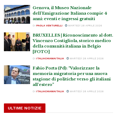
Genova, il Museo Nazionale
dell’Emigrazione Italiana compie 4
anni: eventi e ingressi gratuiti
DI
PAOLA VENTURELLI
MARTEDÌ 28 APRILE 2026
BRUXELLES | Riconoscimento al dott.
Vincenzo Costigliola, storico medico
della comunità italiana in Belgio
[FOTO]
DI
ITALIACHIAMAITALIA
MARTEDÌ 28 APRILE 2026
Fabio Porta (Pd): “Valorizzare la
memoria migratoria per una nuova
stagione di politiche verso gli italiani
all’estero”
DI
ITALIACHIAMAITALIA
MARTEDÌ 28 APRILE 2026
ULTIME NOTIZIE