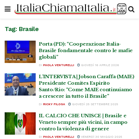
Tag:
Brasile
Porta (PD): “Cooperazione Italia-
Brasile fondamentale contro le mafie
globali”
DI
PAOLA VENTURELLI
GIOVEDÌ 16 APRILE 2026
L’INTERVISTA | Jobson Caraffa (MAIE)
Presidente Comites Espirito
Santo/Rio: “Come MAIE continuiamo
a crescere in tutto il Brasile”
DI
RICKY FILOSA
GIOVEDÌ 25 SETTEMBRE 2025
IL CALCIO CHE UNISCE | Brasile e
Veneto sempre più vicini, in campo
contro la violenza di genere
DI
PAOLA VENTURELLI
VENERDÌ 30 MAGGIO 2025