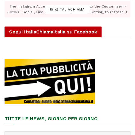
The Instagram Access Token is expired, Go to the Customizer >
@ITALIACHIAMA
JNews : Social, Like & View > Instagram Feed Setting, to refresh it.
Segui ItaliaChiamaItalia su Facebook
TUTTE LE NEWS, GIORNO PER GIORNO