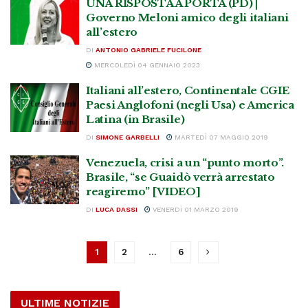
UNA RISPOSTA A PORTA (PD) |
Governo Meloni amico degli italiani
all’estero
DI
ANTONIO GABRIELE FUCILONE
MERCOLEDÌ 04 GENNAIO 2023
Italiani all’estero, Continentale CGIE
Paesi Anglofoni (negli Usa) e America
Latina (in Brasile)
DI
SIMONE GARBELLI
MARTEDÌ 07 MAGGIO 2019
Venezuela, crisi a un “punto morto”.
Brasile, “se Guaidò verrà arrestato
reagiremo” [VIDEO]
DI
LUCA DASSI
VENERDÌ 01 MARZO 2019
1
2
…
6
ULTIME NOTIZIE