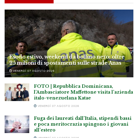
Esodo estivo, weekend da bollino nero: oltre
25 milioni di spostamenti sulle strade Anas
VENERDÌ 07 AGOSTO 2026
FOTO | Repubblica Dominicana,
l’Ambasciatore Maffettone visita l’azienda
italo-venezuelana Katae
VENERDÌ 07 AGOSTO 2026
Fuga dei laureati dall’Italia, stipendi bassi
e poca meritocrazia spingono i giovani
all’estero
VENERDÌ 07 AGOSTO 2026