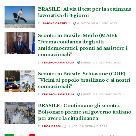
BRASILE | Al via il test per la settimana
lavorativa di 4 giorni
DI
SIMONE GARBELLI
GIOVEDÌ 08 GIUGNO 2023
Scontri in Brasile, Merlo (MAIE):
“Ferma condanna degli atti
antidemocratici, pronti ad assistere i
connazionali”
DI
ITALIACHIAMAITALIA
LUNEDÌ 09 GENNAIO 2023
Scontri in Brasile, Schiavone (CGIE):
“Vicini al popolo brasiliano e ai nostri
connazionali”
DI
ITALIACHIAMAITALIA
LUNEDÌ 09 GENNAIO 2023
BRASILE | Continuano gli scontri.
Bolsonaro preme sul governo italiano
per avere la cittadinanza
DI
LUCA DASSI
LUNEDÌ 09 GENNAIO 2023