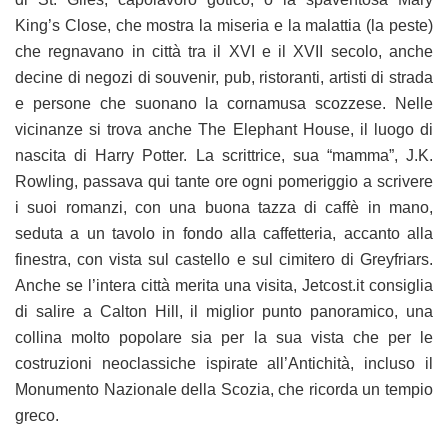
King’s Close, che mostra la miseria e la malattia (la peste)
che regnavano in città tra il XVI e il XVII secolo, anche
decine di negozi di souvenir, pub, ristoranti, artisti di strada
e persone che suonano la cornamusa scozzese. Nelle
vicinanze si trova anche The Elephant House, il luogo di
nascita di Harry Potter. La scrittrice, sua “mamma”, J.K.
Rowling, passava qui tante ore ogni pomeriggio a scrivere
i suoi romanzi, con una buona tazza di caffè in mano,
seduta a un tavolo in fondo alla caffetteria, accanto alla
finestra, con vista sul castello e sul cimitero di Greyfriars.
Anche se l’intera città merita una visita, Jetcost.it consiglia
di salire a Calton Hill, il miglior punto panoramico, una
collina molto popolare sia per la sua vista che per le
costruzioni neoclassiche ispirate all’Antichità, incluso il
Monumento Nazionale della Scozia, che ricorda un tempio
greco.