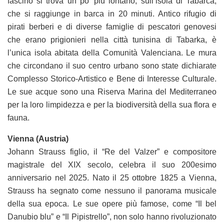
fascino si trova un po’ più lontano, sull’isola di Tabarca,
che si raggiunge in barca in 20 minuti. Antico rifugio di
pirati berberi e di diverse famiglie di pescatori genovesi
che erano prigionieri nella città tunisina di Tabarka, è
l’unica isola abitata della Comunità Valenciana. Le mura
che circondano il suo centro urbano sono state dichiarate
Complesso Storico-Artistico e Bene di Interesse Culturale.
Le sue acque sono una Riserva Marina del Mediterraneo
per la loro limpidezza e per la biodiversità della sua flora e
fauna.
Vienna (Austria)
Johann Strauss figlio, il “Re del Valzer” e compositore
magistrale del XIX secolo, celebra il suo 200esimo
anniversario nel 2025. Nato il 25 ottobre 1825 a Vienna,
Strauss ha segnato come nessuno il panorama musicale
della sua epoca. Le sue opere più famose, come “Il bel
Danubio blu” e “Il Pipistrello”, non solo hanno rivoluzionato