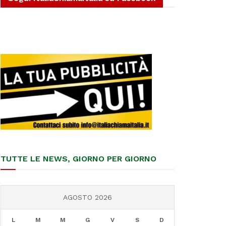
TUTTE LE NEWS, GIORNO PER GIORNO
AGOSTO 2026
L
M
M
G
V
S
D