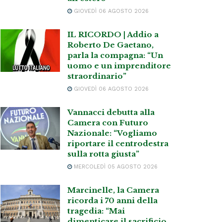
GIOVEDÌ 06 AGOSTO 2026
IL RICORDO | Addio a
Roberto De Gaetano,
parla la compagna: “Un
uomo e un imprenditore
straordinario”
GIOVEDÌ 06 AGOSTO 2026
Vannacci debutta alla
Camera con Futuro
Nazionale: “Vogliamo
riportare il centrodestra
sulla rotta giusta”
MERCOLEDÌ 05 AGOSTO 2026
Marcinelle, la Camera
ricorda i 70 anni della
tragedia: “Mai
dimenticare il sacrificio