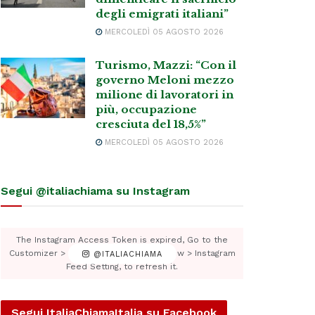
degli emigrati italiani”
MERCOLEDÌ 05 AGOSTO 2026
Turismo, Mazzi: “Con il
governo Meloni mezzo
milione di lavoratori in
più, occupazione
cresciuta del 18,5%”
MERCOLEDÌ 05 AGOSTO 2026
Segui @italiachiama su Instagram
The Instagram Access Token is expired, Go to the
Customizer > JNews : Social, Like & View > Instagram
@ITALIACHIAMA
Feed Setting, to refresh it.
Segui ItaliaChiamaItalia su Facebook