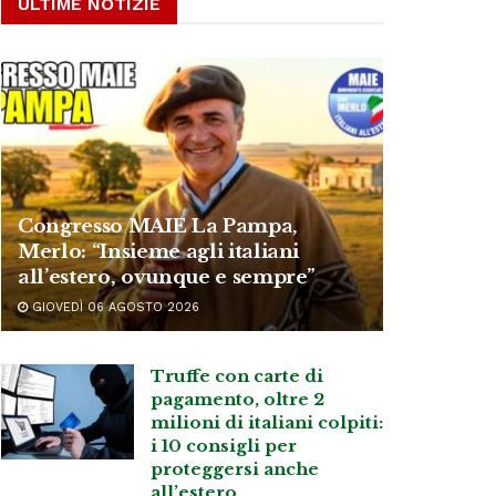
ULTIME NOTIZIE
Congresso MAIE La Pampa,
Merlo: “Insieme agli italiani
all’estero, ovunque e sempre”
GIOVEDÌ 06 AGOSTO 2026
Truffe con carte di
pagamento, oltre 2
milioni di italiani colpiti:
i 10 consigli per
proteggersi anche
all’estero