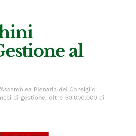
chini
Gestione al
’Assemblea Plenaria del Consiglio
esi di gestione, oltre 50.000.000 di