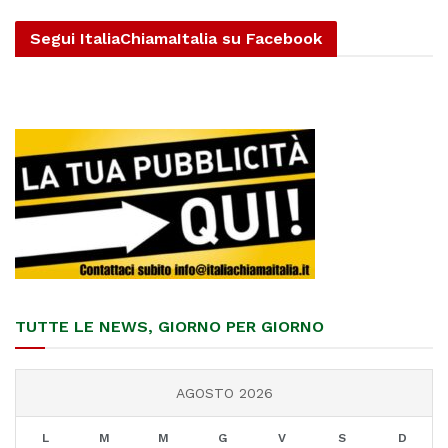
Segui ItaliaChiamaItalia su Facebook
TUTTE LE NEWS, GIORNO PER GIORNO
AGOSTO 2026
L
M
M
G
V
S
D