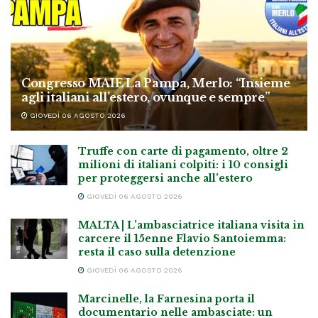
Congresso MAIE La Pampa, Merlo: “Insieme
agli italiani all’estero, ovunque e sempre”
GIOVEDÌ 06 AGOSTO 2026
Truffe con carte di pagamento, oltre 2
milioni di italiani colpiti: i 10 consigli
per proteggersi anche all’estero
GIOVEDÌ 06 AGOSTO 2026
MALTA | L’ambasciatrice italiana visita in
carcere il 15enne Flavio Santoiemma:
resta il caso sulla detenzione
GIOVEDÌ 06 AGOSTO 2026
Marcinelle, la Farnesina porta il
documentario nelle ambasciate: un