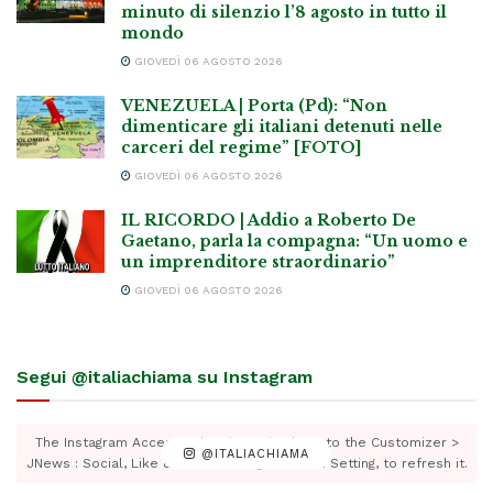
minuto di silenzio l’8 agosto in tutto il
mondo
GIOVEDÌ 06 AGOSTO 2026
VENEZUELA | Porta (Pd): “Non
dimenticare gli italiani detenuti nelle
carceri del regime” [FOTO]
GIOVEDÌ 06 AGOSTO 2026
IL RICORDO | Addio a Roberto De
Gaetano, parla la compagna: “Un uomo e
un imprenditore straordinario”
GIOVEDÌ 06 AGOSTO 2026
Segui @italiachiama su Instagram
The Instagram Access Token is expired, Go to the Customizer >
@ITALIACHIAMA
JNews : Social, Like & View > Instagram Feed Setting, to refresh it.