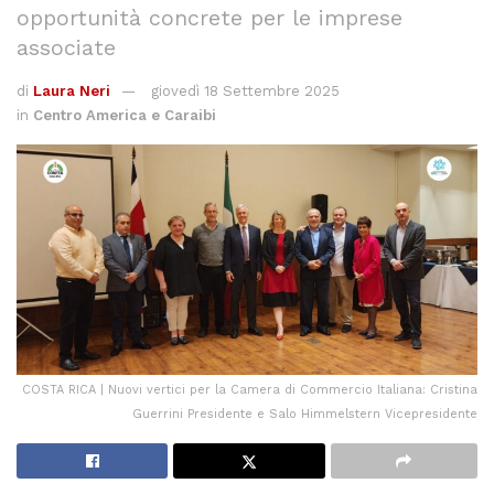
opportunità concrete per le imprese
associate
di
Laura Neri
giovedì 18 Settembre 2025
in
Centro America e Caraibi
COSTA RICA | Nuovi vertici per la Camera di Commercio Italiana: Cristina
Guerrini Presidente e Salo Himmelstern Vicepresidente