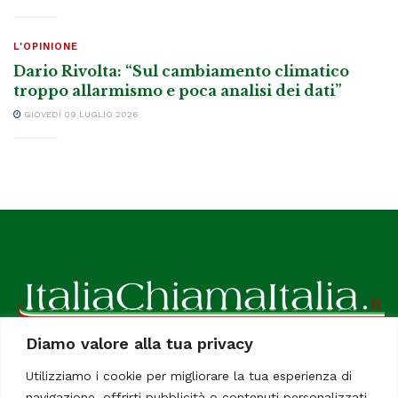
L'OPINIONE
Dario Rivolta: “Sul cambiamento climatico
troppo allarmismo e poca analisi dei dati”
GIOVEDÌ 09 LUGLIO 2026
Diamo valore alla tua privacy
ItaliaChiamaItalia, il TUO quotidiano online preferito.
Utilizziamo i cookie per migliorare la tua esperienza di
Dedicato in particolare a tutti gli italiani residenti all'estero.
navigazione, offrirti pubblicità o contenuti personalizzati