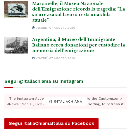
Marcinelle, il Museo Nazionale
dell’Emigrazione ricorda la tragedia: “La
sicurezza sul lavoro resta una sfida
attuale”
VENERDÌ 07 AGOSTO 2026
Argentina, il Museo dell’Immigrante
Italiano cerca donazioni per custodire la
memoria dell’emigrazione
VENERDÌ 07 AGOSTO 2026
Segui @italiachiama su Instagram
The Instagram Access Token is expired, Go to the Customizer >
@ITALIACHIAMA
JNews : Social, Like & View > Instagram Feed Setting, to refresh it.
Segui ItaliaChiamaItalia su Facebook