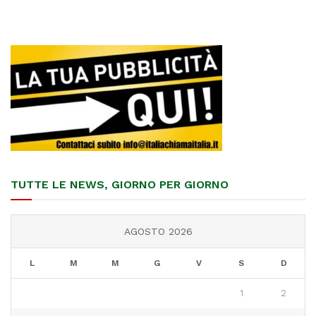
TUTTE LE NEWS, GIORNO PER GIORNO
AGOSTO 2026
L
M
M
G
V
S
D
1
2