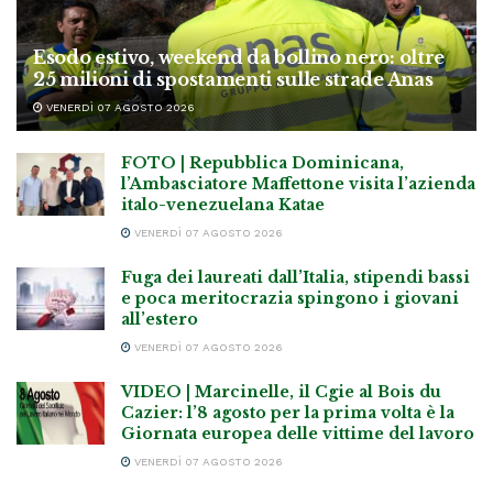
Esodo estivo, weekend da bollino nero: oltre
25 milioni di spostamenti sulle strade Anas
VENERDÌ 07 AGOSTO 2026
FOTO | Repubblica Dominicana,
l’Ambasciatore Maffettone visita l’azienda
italo-venezuelana Katae
VENERDÌ 07 AGOSTO 2026
Fuga dei laureati dall’Italia, stipendi bassi
e poca meritocrazia spingono i giovani
all’estero
VENERDÌ 07 AGOSTO 2026
VIDEO | Marcinelle, il Cgie al Bois du
Cazier: l’8 agosto per la prima volta è la
Giornata europea delle vittime del lavoro
VENERDÌ 07 AGOSTO 2026