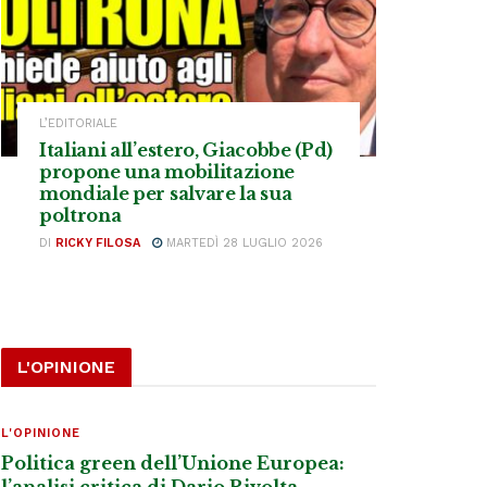
L’EDITORIALE
Italiani all’estero, Giacobbe (Pd)
propone una mobilitazione
mondiale per salvare la sua
poltrona
DI
RICKY FILOSA
MARTEDÌ 28 LUGLIO 2026
L'OPINIONE
L'OPINIONE
Politica green dell’Unione Europea:
l’analisi critica di Dario Rivolta