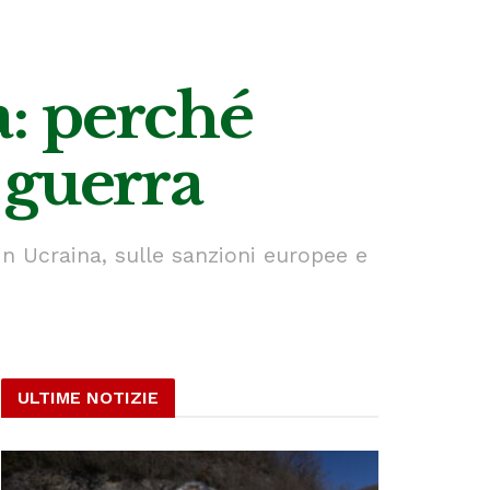
a: perché
 guerra
 in Ucraina, sulle sanzioni europee e
ULTIME NOTIZIE