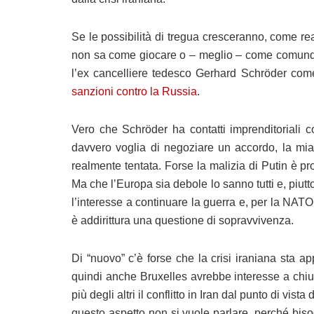
Se le possibilità di tregua cresceranno, come re
non sa come giocare o – meglio – come comunque r
l’ex cancelliere tedesco Gerhard Schröder come
sanzioni contro la Russia
.
Vero che Schröder ha contatti imprenditoriali
davvero voglia di negoziare un accordo, la m
realmente tentata. Forse la malizia di Putin è 
Ma che l’Europa sia debole lo sanno tutti e, piutto
l’interesse a continuare la guerra e, per la NAT
è addirittura una questione di sopravvivenza.
Di “nuovo” c’è forse che la crisi iraniana sta ap
quindi anche Bruxelles avrebbe interesse a chiud
più degli altri il conflitto in Iran dal punto di vi
questo aspetto non si vuole parlare, perché bisog