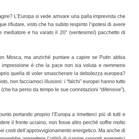
agire? L’Europa si vede arrivare una palla imprevista che
ifiutare, visto che ha subito respinto l’ipotesi di avere
 mediatore e ha varato il 20° (ventesimo!) pacchetto di
 con Mosca, ma anziché puntare a capire se Putin abbia
ia impressione è che la pace non sia voluta e nemmeno
proprio quella di voler smascherare la debolezza europea?
sto, non facciamoci illusioni: i “falchi” europei hanno tutto
O (che ha perso da tempo le sue connotazioni “difensive”),
punto portando proprio l’Europa a rimetterci più di tutti e
ere il fronte ucraino, non fosse altro perché soffre molto
sta dei costi dell’approvvigionamento energetico. Ma anche di
nerebbe ammettere l’utilità di riaprire rapporti energetici