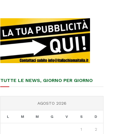
TUTTE LE NEWS, GIORNO PER GIORNO
AGOSTO 2026
L
M
M
G
V
S
D
1
2