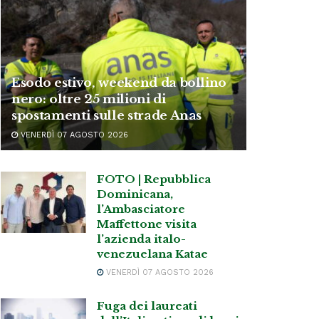
Esodo estivo, weekend da bollino
nero: oltre 25 milioni di
spostamenti sulle strade Anas
VENERDÌ 07 AGOSTO 2026
FOTO | Repubblica
Dominicana,
l’Ambasciatore
Maffettone visita
l’azienda italo-
venezuelana Katae
VENERDÌ 07 AGOSTO 2026
Fuga dei laureati