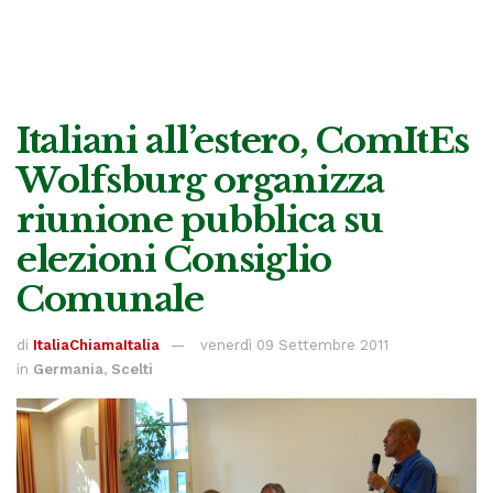
Italiani all’estero, ComItEs
Wolfsburg organizza
riunione pubblica su
elezioni Consiglio
Comunale
di
ItaliaChiamaItalia
venerdì 09 Settembre 2011
in
Germania
,
Scelti