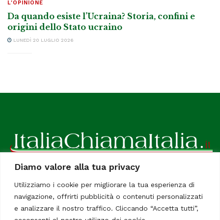
L'OPINIONE
Da quando esiste l’Ucraina? Storia, confini e
origini dello Stato ucraino
LUNEDÌ 20 LUGLIO 2026
Diamo valore alla tua privacy
ItaliaChiamaItalia, il TUO quotidiano online preferito.
Utilizziamo i cookie per migliorare la tua esperienza di
Dedicato in particolare a tutti gli italiani residenti all'estero.
navigazione, offrirti pubblicità o contenuti personalizzati
Tutti i diritti sono riservati. Quotidiano online indipendente
e analizzare il nostro traffico. Cliccando “Accetta tutti”,
registrato al Tribunale di Civitavecchia, Sezione Stampa e
acconsenti al nostro utilizzo dei cookie.