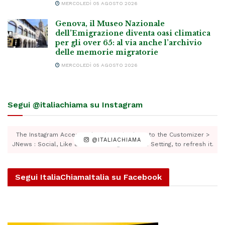
MERCOLEDÌ 05 AGOSTO 2026
Genova, il Museo Nazionale
dell’Emigrazione diventa oasi climatica
per gli over 65: al via anche l’archivio
delle memorie migratorie
MERCOLEDÌ 05 AGOSTO 2026
Segui @italiachiama su Instagram
The Instagram Access Token is expired, Go to the Customizer >
@ITALIACHIAMA
JNews : Social, Like & View > Instagram Feed Setting, to refresh it.
Segui ItaliaChiamaItalia su Facebook