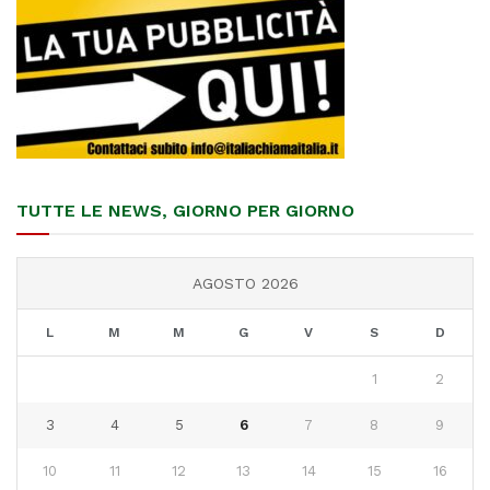
TUTTE LE NEWS, GIORNO PER GIORNO
AGOSTO 2026
L
M
M
G
V
S
D
1
2
3
4
5
6
7
8
9
10
11
12
13
14
15
16