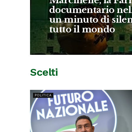
Marcinelle, la Far
documentario nell
un minuto di silen
tutto il mondo
Scelti
POLITICA