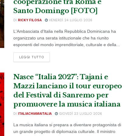
cooperazione tra Roma e
Santo Domingo [FOTO]
DI
RICKY FILOSA
VENERDÌ 24 LUGLIO 2026
L'Ambasciata d'Italia nella Repubblica Dominicana ha
organizzato una serata istituzionale che ha riunito
esponenti del mondo imprenditoriale, culturale e della...
DETAILS
LEGGI TUTTO
Nasce “Italia 2027”: Tajani e
Mazzi lanciano il tour europeo
del Festival di Sanremo per
promuovere la musica italiana
DI
ITALIACHIAMAITALIA
GIOVEDÌ 23 LUGLIO 2026
La musica italiana si prepara a diventare protagonista di
un grande progetto di diplomazia culturale. Il ministro