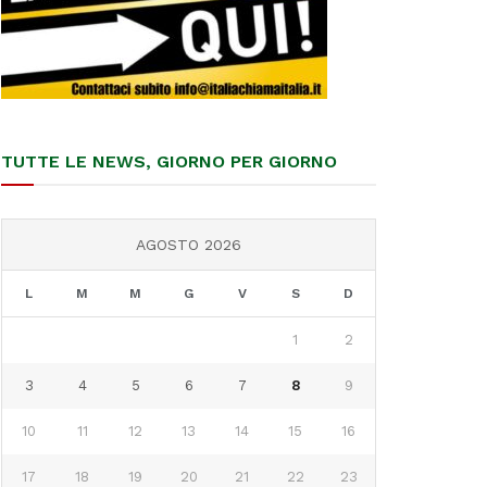
TUTTE LE NEWS, GIORNO PER GIORNO
AGOSTO 2026
L
M
M
G
V
S
D
1
2
3
4
5
6
7
8
9
10
11
12
13
14
15
16
17
18
19
20
21
22
23