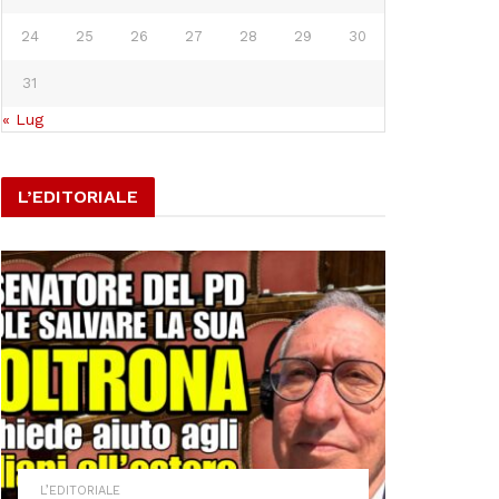
24
25
26
27
28
29
30
31
« Lug
L’EDITORIALE
L’EDITORIALE