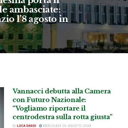
nesina porta il
e ambasciate:
zio l’8 agosto in
Vannacci debutta alla Camera
con Futuro Nazionale:
“Vogliamo riportare il
centrodestra sulla rotta giusta”
DI
LUCA DASSI
MERCOLEDÌ 05 AGOSTO 2026