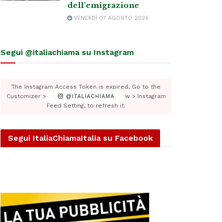
dell’emigrazione
VENERDÌ 07 AGOSTO 2026
Segui @italiachiama su Instagram
The Instagram Access Token is expired, Go to the
Customizer > JNews : Social, Like & View > Instagram
@ITALIACHIAMA
Feed Setting, to refresh it.
Segui ItaliaChiamaItalia su Facebook