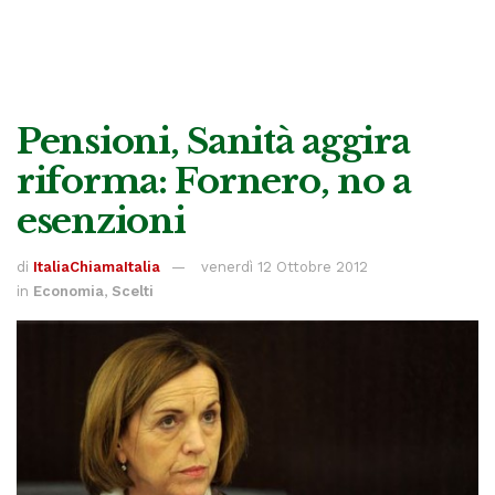
Pensioni, Sanità aggira
riforma: Fornero, no a
esenzioni
di
ItaliaChiamaItalia
venerdì 12 Ottobre 2012
in
Economia
,
Scelti