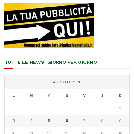
TUTTE LE NEWS, GIORNO PER GIORNO
AGOSTO 2026
L
M
M
G
V
S
D
1
2
3
4
5
6
7
8
9
10
11
12
13
14
15
16