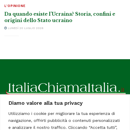
L'OPINIONE
Da quando esiste l’Ucraina? Storia, confini e
origini dello Stato ucraino
LUNEDÌ 20 LUGLIO 2026
Diamo valore alla tua privacy
ItaliaChiamaItalia, il TUO quotidiano online preferito.
Utilizziamo i cookie per migliorare la tua esperienza di
Dedicato in particolare a tutti gli italiani residenti all'estero.
navigazione, offrirti pubblicità o contenuti personalizzati
Tutti i diritti sono riservati. Quotidiano online indipendente
e analizzare il nostro traffico. Cliccando “Accetta tutti”,