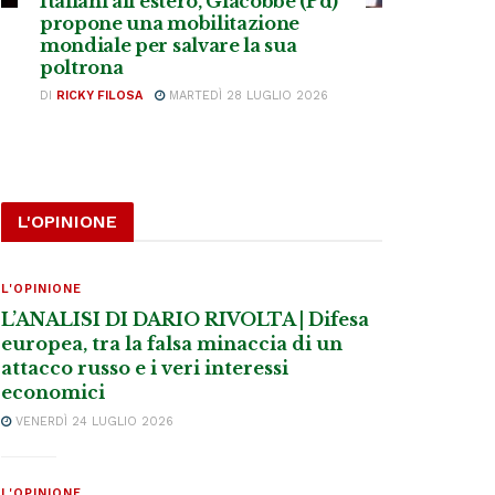
Italiani all’estero, Giacobbe (Pd)
propone una mobilitazione
mondiale per salvare la sua
poltrona
DI
RICKY FILOSA
MARTEDÌ 28 LUGLIO 2026
L'OPINIONE
L'OPINIONE
L’ANALISI DI DARIO RIVOLTA | Difesa
europea, tra la falsa minaccia di un
attacco russo e i veri interessi
economici
VENERDÌ 24 LUGLIO 2026
L'OPINIONE