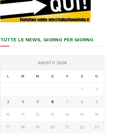
TUTTE LE NEWS, GIORNO PER GIORNO
AGOSTO 2026
L
M
M
G
V
S
D
1
2
3
4
5
6
7
8
9
10
11
12
13
14
15
16
17
18
19
20
21
22
23