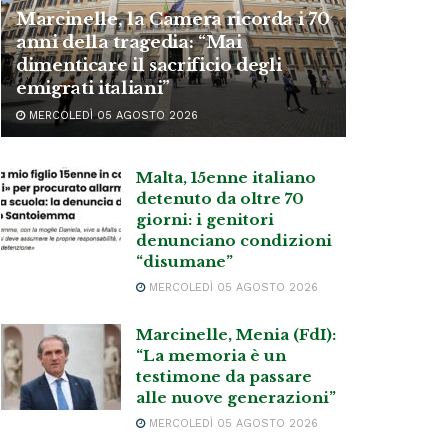
Marcinelle, la Camera ricorda i 70
anni della tragedia: “Mai
dimenticare il sacrificio degli
emigrati italiani”
MERCOLEDÌ 05 AGOSTO 2026
Malta, 15enne italiano
detenuto da oltre 70
giorni: i genitori
denunciano condizioni
“disumane”
MERCOLEDÌ 05 AGOSTO 2026
Marcinelle, Menia (FdI):
“La memoria è un
testimone da passare
alle nuove generazioni”
MERCOLEDÌ 05 AGOSTO 2026