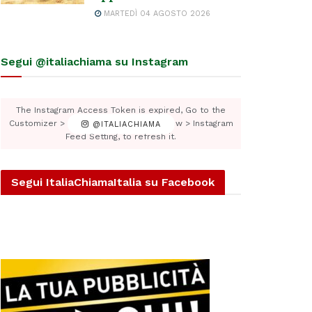
MARTEDÌ 04 AGOSTO 2026
Segui @italiachiama su Instagram
The Instagram Access Token is expired, Go to the
Customizer > JNews : Social, Like & View > Instagram
@ITALIACHIAMA
Feed Setting, to refresh it.
Segui ItaliaChiamaItalia su Facebook