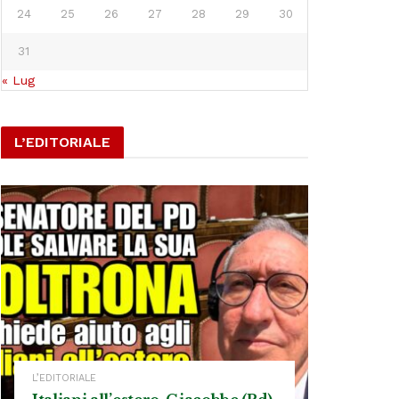
24
25
26
27
28
29
30
31
« Lug
L’EDITORIALE
L’EDITORIALE