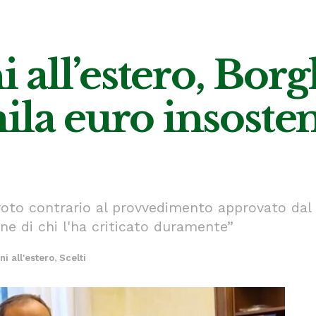
ni all’estero, Bo
ila euro insosten
l voto contrario al provvedimento approvato da
ne di chi l'ha criticato duramente”
ani all'estero
,
Scelti