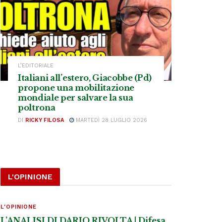
L’EDITORIALE
Italiani all’estero, Giacobbe (Pd)
propone una mobilitazione
mondiale per salvare la sua
poltrona
DI
RICKY FILOSA
MARTEDÌ 28 LUGLIO 2026
L'OPINIONE
L'OPINIONE
L’ANALISI DI DARIO RIVOLTA | Difesa