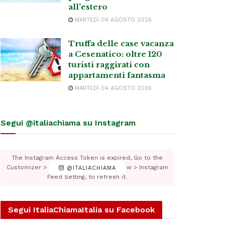
all’estero
MARTEDÌ 04 AGOSTO 2026
Truffa delle case vacanza
a Cesenatico: oltre 120
turisti raggirati con
appartamenti fantasma
MARTEDÌ 04 AGOSTO 2026
Segui @italiachiama su Instagram
The Instagram Access Token is expired, Go to the
Customizer > JNews : Social, Like & View > Instagram
@ITALIACHIAMA
Feed Setting, to refresh it.
Segui ItaliaChiamaItalia su Facebook