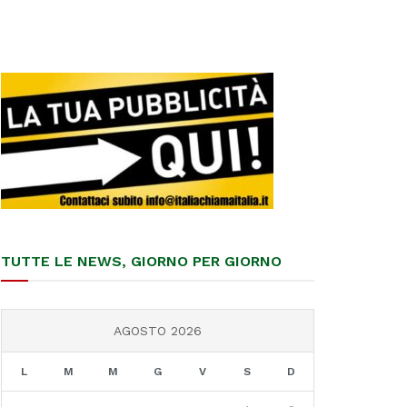
TUTTE LE NEWS, GIORNO PER GIORNO
AGOSTO 2026
L
M
M
G
V
S
D