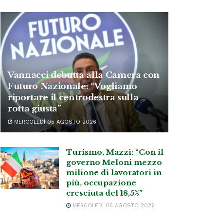
Vannacci debutta alla Camera con
Futuro Nazionale: “Vogliamo
riportare il centrodestra sulla
rotta giusta”
MERCOLEDÌ 05 AGOSTO 2026
Turismo, Mazzi: “Con il
governo Meloni mezzo
milione di lavoratori in
più, occupazione
cresciuta del 18,5%”
MERCOLEDÌ 05 AGOSTO 2026