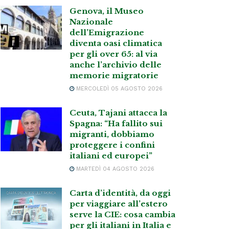
Genova, il Museo
Nazionale
dell’Emigrazione
diventa oasi climatica
per gli over 65: al via
anche l’archivio delle
memorie migratorie
MERCOLEDÌ 05 AGOSTO 2026
Ceuta, Tajani attacca la
Spagna: “Ha fallito sui
migranti, dobbiamo
proteggere i confini
italiani ed europei”
MARTEDÌ 04 AGOSTO 2026
Carta d’identità, da oggi
per viaggiare all’estero
serve la CIE: cosa cambia
per gli italiani in Italia e