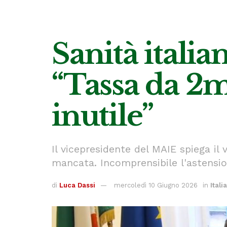
Sanità italia
“Tassa da 2m
inutile”
Il vicepresidente del MAIE spiega i
mancata. Incomprensibile l'astensio
di
Luca Dassi
mercoledì 10 Giugno 2026
in
Itali