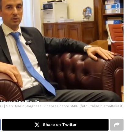
O | Sen. Mario Borghese, vicepresidente MAIE (foto: ItaliaChiamaItalia.it)
Share on Twitter