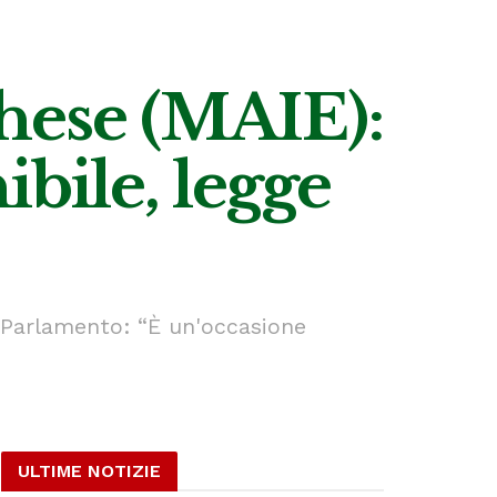
rghese (MAIE):
ibile, legge
l Parlamento: “È un'occasione
ULTIME NOTIZIE