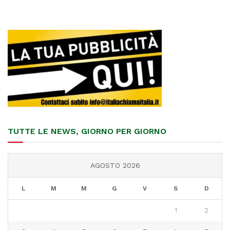
TUTTE LE NEWS, GIORNO PER GIORNO
AGOSTO 2026
L
M
M
G
V
S
D
1
2