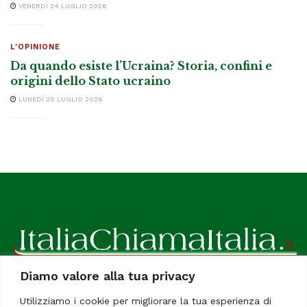
VENERDÌ 24 LUGLIO 2026
L'OPINIONE
Da quando esiste l’Ucraina? Storia, confini e
origini dello Stato ucraino
LUNEDÌ 20 LUGLIO 2026
Diamo valore alla tua privacy
ItaliaChiamaItalia, il TUO quotidiano online preferito.
Utilizziamo i cookie per migliorare la tua esperienza di