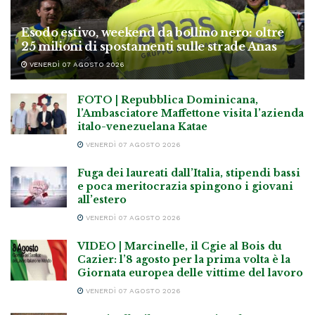
Esodo estivo, weekend da bollino nero: oltre
25 milioni di spostamenti sulle strade Anas
VENERDÌ 07 AGOSTO 2026
FOTO | Repubblica Dominicana,
l’Ambasciatore Maffettone visita l’azienda
italo-venezuelana Katae
VENERDÌ 07 AGOSTO 2026
Fuga dei laureati dall’Italia, stipendi bassi
e poca meritocrazia spingono i giovani
all’estero
VENERDÌ 07 AGOSTO 2026
VIDEO | Marcinelle, il Cgie al Bois du
Cazier: l’8 agosto per la prima volta è la
Giornata europea delle vittime del lavoro
VENERDÌ 07 AGOSTO 2026