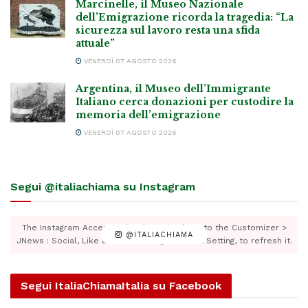
Marcinelle, il Museo Nazionale
dell’Emigrazione ricorda la tragedia: “La
sicurezza sul lavoro resta una sfida
attuale”
VENERDÌ 07 AGOSTO 2026
Argentina, il Museo dell’Immigrante
Italiano cerca donazioni per custodire la
memoria dell’emigrazione
VENERDÌ 07 AGOSTO 2026
Segui @italiachiama su Instagram
The Instagram Access Token is expired, Go to the Customizer >
@ITALIACHIAMA
JNews : Social, Like & View > Instagram Feed Setting, to refresh it.
Segui ItaliaChiamaItalia su Facebook