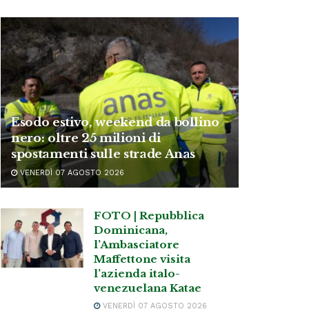
Esodo estivo, weekend da bollino
nero: oltre 25 milioni di
spostamenti sulle strade Anas
VENERDÌ 07 AGOSTO 2026
FOTO | Repubblica
Dominicana,
l’Ambasciatore
Maffettone visita
l’azienda italo-
venezuelana Katae
VENERDÌ 07 AGOSTO 2026