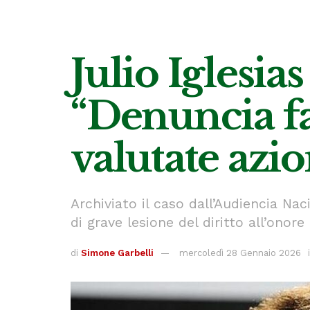
Julio Iglesia
“Denuncia fa
valutate azio
Archiviato il caso dall’Audiencia Nac
di grave lesione del diritto all’onore
di
Simone Garbelli
mercoledì 28 Gennaio 2026