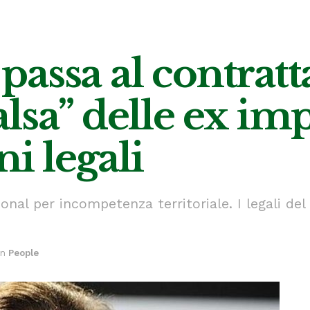
s passa al contrat
lsa” delle ex imp
ni legali
ional per incompetenza territoriale. I legali de
in
People