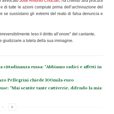
ll’avvocato
José Antonio Choclán
, ha chiesto alla procura
 e di tutte le azioni compiute prima dell’archiviazione del
are se sussistano gli estremi del reato di falsa denuncia e
rreversibilmente leso il diritto all’onore” del cantante,
e giudiziarie a tutela della sua immagine.
 cittadinanza russa: “Abbiamo radici e affetti in
nzo Pellegrini chiede 100mila euro
cuse: “Mai sentite tante cattiverie, difendo la mia