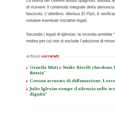
La difesa del celebre artista spagnolo, affidata a
di ricevere il contenuto integrale della denuncia
fascicolo. L’obiettivo, riferisce
El País
, è verific
valutare eventuali iniziative legali.
Secondo i legali di Iglesias, la vicenda avrebbe “i
motivo per cui non si esclude l’adozione di misur
Articoli
correlati
Ornella Muti e Naike Rivelli chiedono la
Russia”
Corona accusato di diffamazione, Lore
Julio Iglesias rompe il silenzio sulle ac
dignità”