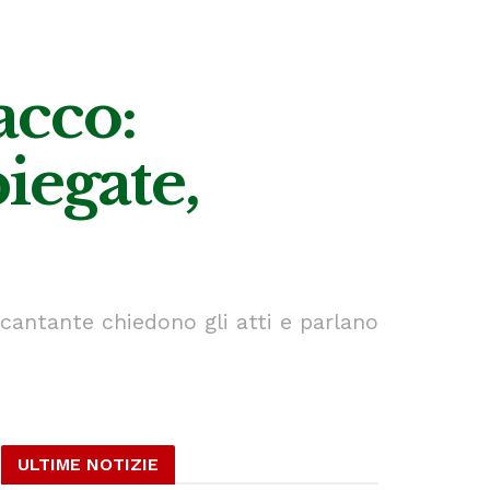
tacco:
iegate,
l cantante chiedono gli atti e parlano
ULTIME NOTIZIE