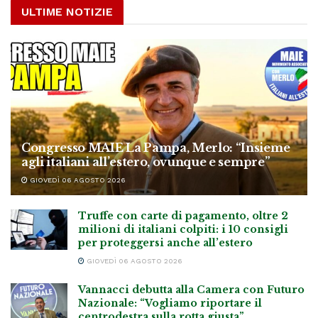
ULTIME NOTIZIE
Congresso MAIE La Pampa, Merlo: “Insieme
agli italiani all’estero, ovunque e sempre”
GIOVEDÌ 06 AGOSTO 2026
Truffe con carte di pagamento, oltre 2
milioni di italiani colpiti: i 10 consigli
per proteggersi anche all’estero
GIOVEDÌ 06 AGOSTO 2026
Vannacci debutta alla Camera con Futuro
Nazionale: “Vogliamo riportare il
centrodestra sulla rotta giusta”