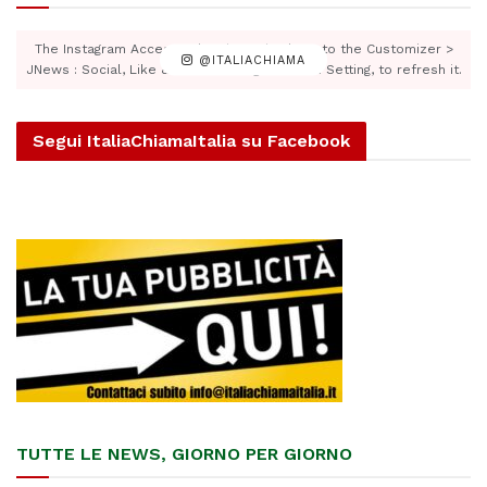
The Instagram Access Token is expired, Go to the Customizer >
@ITALIACHIAMA
JNews : Social, Like & View > Instagram Feed Setting, to refresh it.
Segui ItaliaChiamaItalia su Facebook
TUTTE LE NEWS, GIORNO PER GIORNO