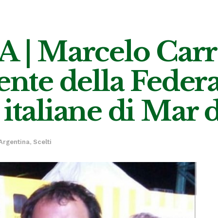
| Marcelo Carr
dente della Feder
italiane di Mar d
Argentina
,
Scelti