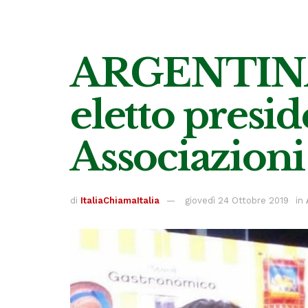
ARGENTINA 
eletto presi
Associazioni 
di
ItaliaChiamaItalia
giovedì 24 Ottobre 2019
in