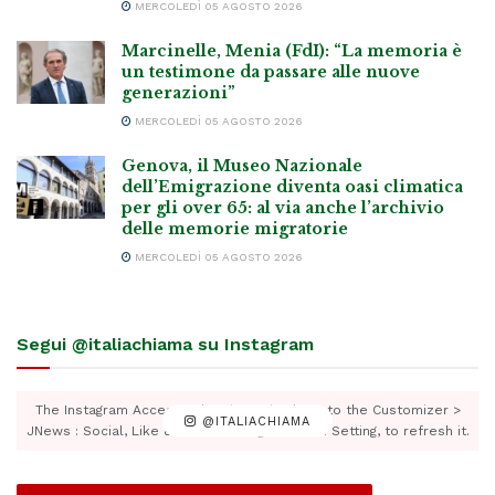
MERCOLEDÌ 05 AGOSTO 2026
Marcinelle, Menia (FdI): “La memoria è
un testimone da passare alle nuove
generazioni”
MERCOLEDÌ 05 AGOSTO 2026
Genova, il Museo Nazionale
dell’Emigrazione diventa oasi climatica
per gli over 65: al via anche l’archivio
delle memorie migratorie
MERCOLEDÌ 05 AGOSTO 2026
Segui @italiachiama su Instagram
The Instagram Access Token is expired, Go to the Customizer >
@ITALIACHIAMA
JNews : Social, Like & View > Instagram Feed Setting, to refresh it.