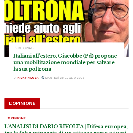
L’EDITORIALE
Italiani all’estero, Giacobbe (Pd) propone
una mobilitazione mondiale per salvare
la sua poltrona
DI
RICKY FILOSA
MARTEDÌ 28 LUGLIO 2026
L'OPINIONE
L'OPINIONE
L’ANALISI DI DARIO RIVOLTA | Difesa europea,
tra la falsa minaccia di un attacco russo e i veri