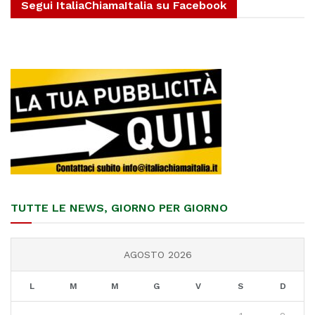
Segui ItaliaChiamaItalia su Facebook
TUTTE LE NEWS, GIORNO PER GIORNO
AGOSTO 2026
L
M
M
G
V
S
D