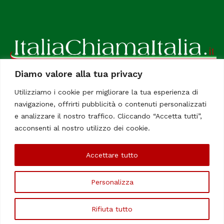
Diamo valore alla tua privacy
ItaliaChiamaItalia, il TUO quotidiano online preferito.
Utilizziamo i cookie per migliorare la tua esperienza di
Dedicato in particolare a tutti gli italiani residenti all'estero.
navigazione, offrirti pubblicità o contenuti personalizzati
Tutti i diritti sono riservati. Quotidiano online indipendente
e analizzare il nostro traffico. Cliccando “Accetta tutti”,
registrato al Tribunale di Civitavecchia, Sezione Stampa e
acconsenti al nostro utilizzo dei cookie.
Informazione. Reg. No. 12/07, Iscrizione al R.O.C No. 200 26
Accettare tutto
Chi Siamo
Contatti
Le Firme
Personalizza
©Copyright 2006/2020 - ItaliaChiamaItalia
Rifiuta tutto