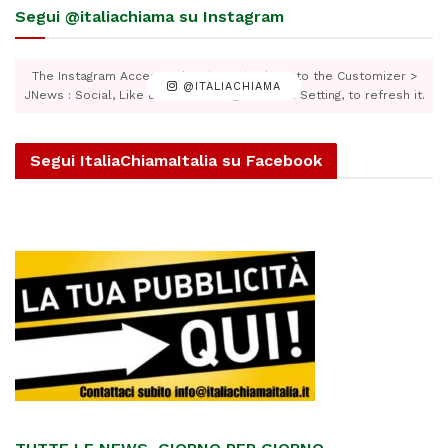
Segui @italiachiama su Instagram
The Instagram Access Token is expired, Go to the Customizer >
@ITALIACHIAMA
JNews : Social, Like & View > Instagram Feed Setting, to refresh it.
Segui ItaliaChiamaItalia su Facebook