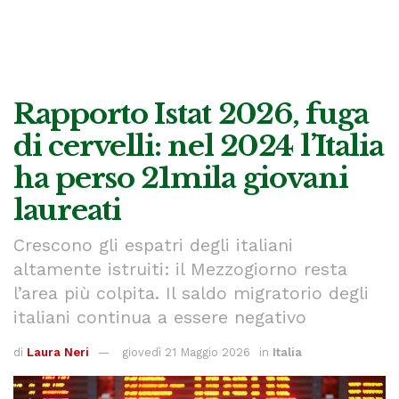
Rapporto Istat 2026, fuga
di cervelli: nel 2024 l’Italia
ha perso 21mila giovani
laureati
Crescono gli espatri degli italiani
altamente istruiti: il Mezzogiorno resta
l’area più colpita. Il saldo migratorio degli
italiani continua a essere negativo
di
Laura Neri
giovedì 21 Maggio 2026
in
Italia