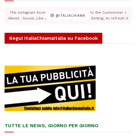
The Instagram Access Token is expired, Go to the Customizer >
@ITALIACHIAMA
JNews : Social, Like & View > Instagram Feed Setting, to refresh it.
Segui ItaliaChiamaItalia su Facebook
TUTTE LE NEWS, GIORNO PER GIORNO