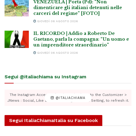
VENEZUELA | Porta (Pd): “Non
dimenticare gli italiani detenuti nelle
carceri del regime” [FOTO]
GIOVEDÌ 06 AGOSTO 2026
IL RICORDO | Addio a Roberto De
Gaetano, parla la compagna: “Un uomo e
un imprenditore straordinario”
GIOVEDÌ 06 AGOSTO 2026
Segui @italiachiama su Instagram
The Instagram Access Token is expired, Go to the Customizer >
@ITALIACHIAMA
JNews : Social, Like & View > Instagram Feed Setting, to refresh it.
Segui ItaliaChiamaItalia su Facebook