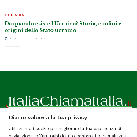
L'OPINIONE
Da quando esiste l’Ucraina? Storia, confini e
origini dello Stato ucraino
LUNEDÌ 20 LUGLIO 2026
Diamo valore alla tua privacy
ItaliaChiamaItalia, il TUO quotidiano online preferito.
Utilizziamo i cookie per migliorare la tua esperienza di
Dedicato in particolare a tutti gli italiani residenti all'estero.
navigazione, offrirti pubblicità o contenuti personalizzati