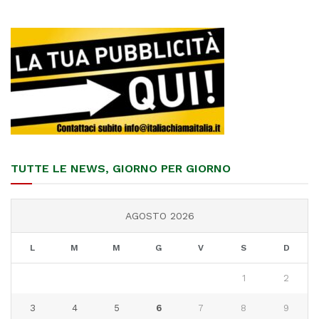
TUTTE LE NEWS, GIORNO PER GIORNO
AGOSTO 2026
L
M
M
G
V
S
D
1
2
3
4
5
6
7
8
9