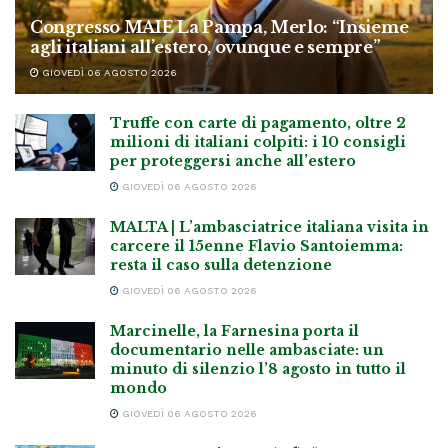
Congresso MAIE La Pampa, Merlo: “Insieme
agli italiani all’estero, ovunque e sempre”
GIOVEDÌ 06 AGOSTO 2026
Truffe con carte di pagamento, oltre 2
milioni di italiani colpiti: i 10 consigli
per proteggersi anche all’estero
GIOVEDÌ 06 AGOSTO 2026
MALTA | L’ambasciatrice italiana visita in
carcere il 15enne Flavio Santoiemma:
resta il caso sulla detenzione
GIOVEDÌ 06 AGOSTO 2026
Marcinelle, la Farnesina porta il
documentario nelle ambasciate: un
minuto di silenzio l’8 agosto in tutto il
mondo
GIOVEDÌ 06 AGOSTO 2026