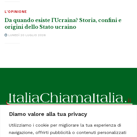
L'OPINIONE
Da quando esiste l’Ucraina? Storia, confini e
origini dello Stato ucraino
LUNEDÌ 20 LUGLIO 2026
Diamo valore alla tua privacy
ItaliaChiamaItalia, il TUO quotidiano online preferito.
Utilizziamo i cookie per migliorare la tua esperienza di
Dedicato in particolare a tutti gli italiani residenti all'estero.
navigazione, offrirti pubblicità o contenuti personalizzati