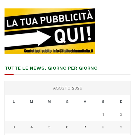
TUTTE LE NEWS, GIORNO PER GIORNO
AGOSTO 2026
L
M
M
G
V
S
D
1
2
3
4
5
6
7
8
9