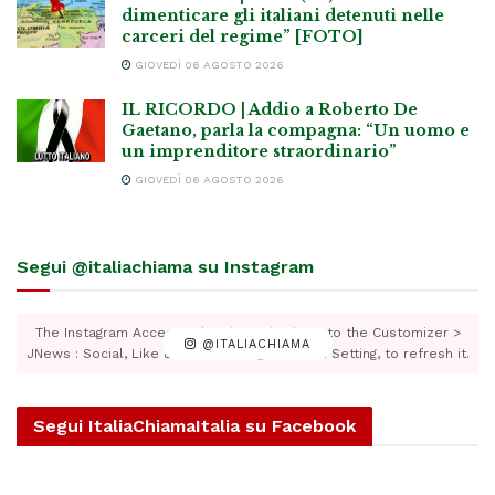
dimenticare gli italiani detenuti nelle
carceri del regime” [FOTO]
GIOVEDÌ 06 AGOSTO 2026
IL RICORDO | Addio a Roberto De
Gaetano, parla la compagna: “Un uomo e
un imprenditore straordinario”
GIOVEDÌ 06 AGOSTO 2026
Segui @italiachiama su Instagram
The Instagram Access Token is expired, Go to the Customizer >
@ITALIACHIAMA
JNews : Social, Like & View > Instagram Feed Setting, to refresh it.
Segui ItaliaChiamaItalia su Facebook