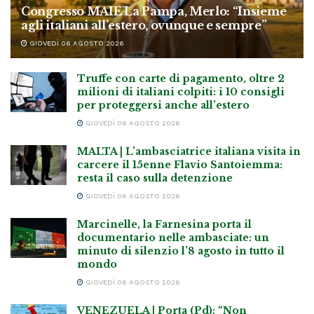
Congresso MAIE La Pampa, Merlo: “Insieme
agli italiani all’estero, ovunque e sempre”
GIOVEDÌ 06 AGOSTO 2026
Truffe con carte di pagamento, oltre 2
milioni di italiani colpiti: i 10 consigli
per proteggersi anche all’estero
GIOVEDÌ 06 AGOSTO 2026
MALTA | L’ambasciatrice italiana visita in
carcere il 15enne Flavio Santoiemma:
resta il caso sulla detenzione
GIOVEDÌ 06 AGOSTO 2026
Marcinelle, la Farnesina porta il
documentario nelle ambasciate: un
minuto di silenzio l’8 agosto in tutto il
mondo
GIOVEDÌ 06 AGOSTO 2026
VENEZUELA | Porta (Pd): “Non