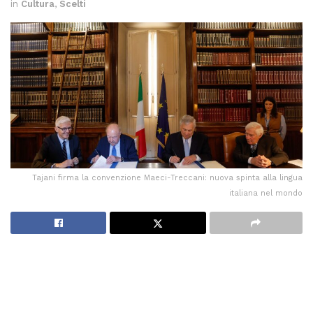
in
Cultura
,
Scelti
Tajani firma la convenzione Maeci-Treccani: nuova spinta alla lingua
italiana nel mondo