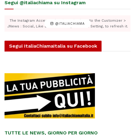
Segui @italiachiama su Instagram
The Instagram Access Token is expired, Go to the Customizer >
@ITALIACHIAMA
JNews : Social, Like & View > Instagram Feed Setting, to refresh it.
Segui ItaliaChiamaItalia su Facebook
TUTTE LE NEWS, GIORNO PER GIORNO