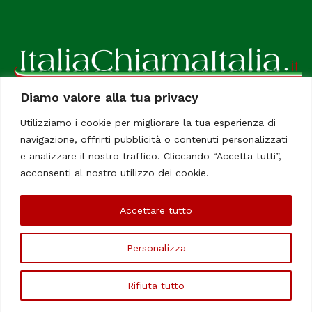
Diamo valore alla tua privacy
ItaliaChiamaItalia, il TUO quotidiano online preferito.
Utilizziamo i cookie per migliorare la tua esperienza di
Dedicato in particolare a tutti gli italiani residenti all'estero.
navigazione, offrirti pubblicità o contenuti personalizzati
Tutti i diritti sono riservati. Quotidiano online indipendente
e analizzare il nostro traffico. Cliccando “Accetta tutti”,
registrato al Tribunale di Civitavecchia, Sezione Stampa e
acconsenti al nostro utilizzo dei cookie.
Informazione. Reg. No. 12/07, Iscrizione al R.O.C No. 200 26
Accettare tutto
Chi Siamo
Contatti
Le Firme
Personalizza
©Copyright 2006/2020 - ItaliaChiamaItalia
Rifiuta tutto