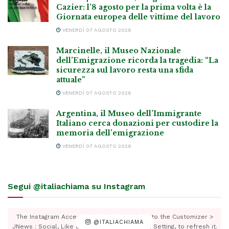
Cazier: l’8 agosto per la prima volta è la
Giornata europea delle vittime del lavoro
VENERDÌ 07 AGOSTO 2026
Marcinelle, il Museo Nazionale
dell’Emigrazione ricorda la tragedia: “La
sicurezza sul lavoro resta una sfida
attuale”
VENERDÌ 07 AGOSTO 2026
Argentina, il Museo dell’Immigrante
Italiano cerca donazioni per custodire la
memoria dell’emigrazione
VENERDÌ 07 AGOSTO 2026
Segui @italiachiama su Instagram
The Instagram Access Token is expired, Go to the Customizer >
@ITALIACHIAMA
JNews : Social, Like & View > Instagram Feed Setting, to refresh it.