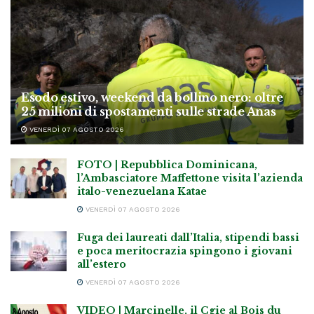
Esodo estivo, weekend da bollino nero: oltre
25 milioni di spostamenti sulle strade Anas
VENERDÌ 07 AGOSTO 2026
FOTO | Repubblica Dominicana,
l’Ambasciatore Maffettone visita l’azienda
italo-venezuelana Katae
VENERDÌ 07 AGOSTO 2026
Fuga dei laureati dall’Italia, stipendi bassi
e poca meritocrazia spingono i giovani
all’estero
VENERDÌ 07 AGOSTO 2026
VIDEO | Marcinelle, il Cgie al Bois du