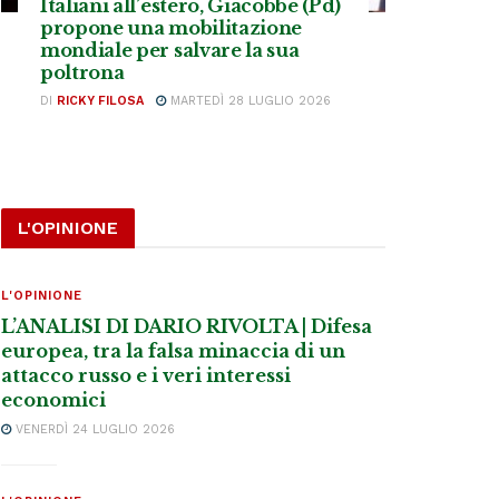
Italiani all’estero, Giacobbe (Pd)
propone una mobilitazione
mondiale per salvare la sua
poltrona
DI
RICKY FILOSA
MARTEDÌ 28 LUGLIO 2026
L'OPINIONE
L'OPINIONE
L’ANALISI DI DARIO RIVOLTA | Difesa
europea, tra la falsa minaccia di un
attacco russo e i veri interessi
economici
VENERDÌ 24 LUGLIO 2026