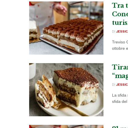
Tra t
Cone
turi
DI
JESSIC
Treviso C
ottobre e
Tira
“mag
DI
JESSIC
La sfida 
sfida del