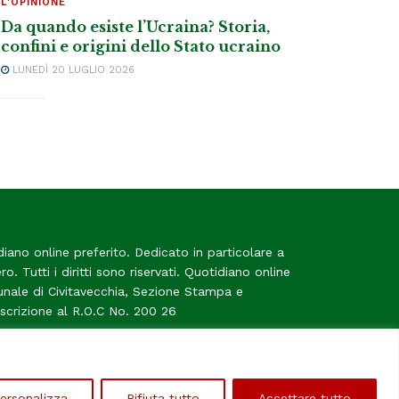
L'OPINIONE
Da quando esiste l’Ucraina? Storia,
confini e origini dello Stato ucraino
LUNEDÌ 20 LUGLIO 2026
diano online preferito. Dedicato in particolare a
tero. Tutti i diritti sono riservati. Quotidiano online
bunale di Civitavecchia, Sezione Stampa e
Iscrizione al R.O.C No. 200 26
me
ersonalizza
Rifiuta tutto
Accettare tutto