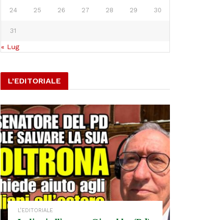
24
25
26
27
28
29
30
31
« Lug
L’EDITORIALE
L’EDITORIALE