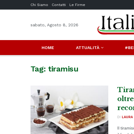
Chi Siamo
Contatti
Le Firme
sabato, Agosto 8, 2026
HOME
ATTUALITÀ
#BE
Tag:
tiramisu
Tira
oltre
reco
DI
LAURA 
Il tirami