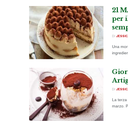
21 M
per 
sem
DI
JESSIC
Una morb
ingredien
Gior
Arti
DI
JESSIC
La terza
marzo. Pe