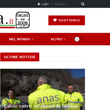
Login
SOSTIENICI
NEL MONDO
ALTRO
ULTIME NOTIZIE
Esodo estivo, weekend da bollino