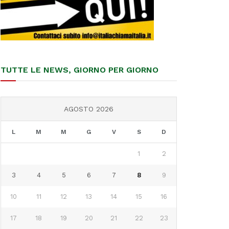
TUTTE LE NEWS, GIORNO PER GIORNO
AGOSTO 2026
L
M
M
G
V
S
D
1
2
3
4
5
6
7
8
9
10
11
12
13
14
15
16
17
18
19
20
21
22
23