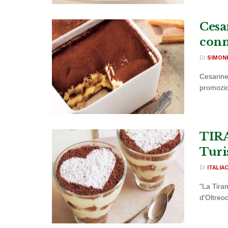
Cesa
conn
DI
SIMON
Cesarine,
promozion
TIR
Turi
DI
ITALIA
"La Tira
d'Oltreo