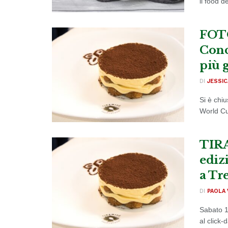
il food d
FOTO
Conc
più 
DI
JESSIC
Si è chi
World Cu
TIRA
edizi
a Tr
DI
PAOLA 
Sabato 13
al click-