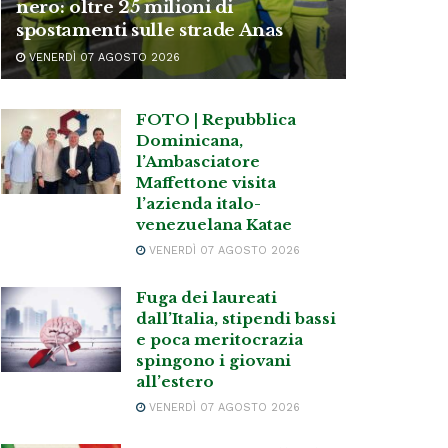
nero: oltre 25 milioni di
spostamenti sulle strade Anas
VENERDÌ 07 AGOSTO 2026
FOTO | Repubblica
Dominicana,
l’Ambasciatore
Maffettone visita
l’azienda italo-
venezuelana Katae
VENERDÌ 07 AGOSTO 2026
Fuga dei laureati
dall’Italia, stipendi bassi
e poca meritocrazia
spingono i giovani
all’estero
VENERDÌ 07 AGOSTO 2026