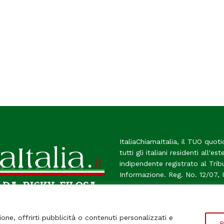
ItaliaChiamaItalia, il TUO quoti
tutti gli italiani residenti all'es
indipendente registrato al Tri
Informazione. Reg. No. 12/07, 
Chi Siamo
Contatti
Le Fir
ione, offrirti pubblicità o contenuti personalizzati e
P