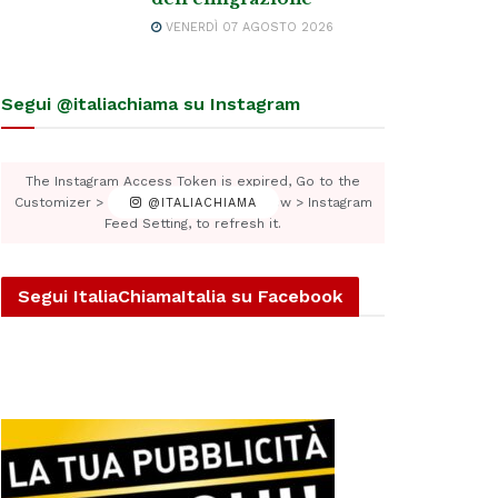
VENERDÌ 07 AGOSTO 2026
Segui @italiachiama su Instagram
The Instagram Access Token is expired, Go to the
Customizer > JNews : Social, Like & View > Instagram
@ITALIACHIAMA
Feed Setting, to refresh it.
Segui ItaliaChiamaItalia su Facebook