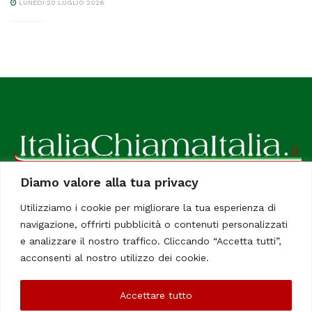
LUNEDÌ 20 LUGLIO 2026
Diamo valore alla tua privacy
ItaliaChiamaItalia, il TUO quotidiano online preferito.
Utilizziamo i cookie per migliorare la tua esperienza di
Dedicato in particolare a tutti gli italiani residenti all'estero.
navigazione, offrirti pubblicità o contenuti personalizzati
Tutti i diritti sono riservati. Quotidiano online indipendente
e analizzare il nostro traffico. Cliccando “Accetta tutti”,
registrato al Tribunale di Civitavecchia, Sezione Stampa e
acconsenti al nostro utilizzo dei cookie.
Informazione. Reg. No. 12/07, Iscrizione al R.O.C No. 200 26
Accettare tutto
Chi Siamo
Contatti
Le Firme