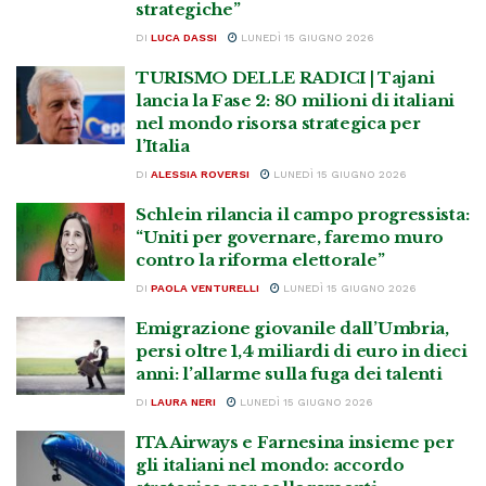
strategiche”
DI
LUCA DASSI
LUNEDÌ 15 GIUGNO 2026
TURISMO DELLE RADICI | Tajani
lancia la Fase 2: 80 milioni di italiani
nel mondo risorsa strategica per
l’Italia
DI
ALESSIA ROVERSI
LUNEDÌ 15 GIUGNO 2026
Schlein rilancia il campo progressista:
“Uniti per governare, faremo muro
contro la riforma elettorale”
DI
PAOLA VENTURELLI
LUNEDÌ 15 GIUGNO 2026
Emigrazione giovanile dall’Umbria,
persi oltre 1,4 miliardi di euro in dieci
anni: l’allarme sulla fuga dei talenti
DI
LAURA NERI
LUNEDÌ 15 GIUGNO 2026
ITA Airways e Farnesina insieme per
gli italiani nel mondo: accordo