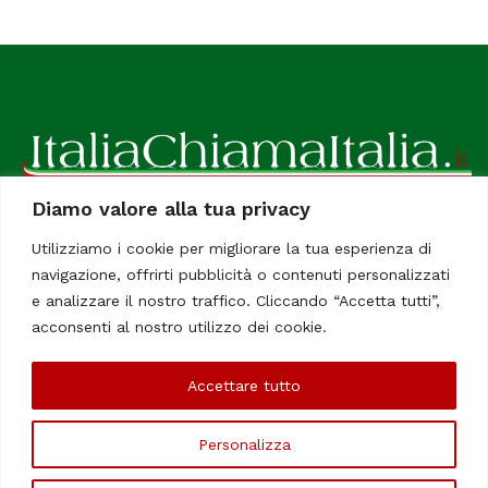
Diamo valore alla tua privacy
ItaliaChiamaItalia, il TUO quotidiano online preferito.
Utilizziamo i cookie per migliorare la tua esperienza di
Dedicato in particolare a tutti gli italiani residenti all'estero.
navigazione, offrirti pubblicità o contenuti personalizzati
Tutti i diritti sono riservati. Quotidiano online indipendente
e analizzare il nostro traffico. Cliccando “Accetta tutti”,
registrato al Tribunale di Civitavecchia, Sezione Stampa e
acconsenti al nostro utilizzo dei cookie.
Informazione. Reg. No. 12/07, Iscrizione al R.O.C No. 200 26
Accettare tutto
Chi Siamo
Contatti
Le Firme
Personalizza
©Copyright 2006/2020 - ItaliaChiamaItalia