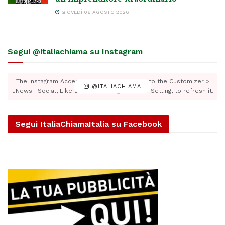
GIOVEDÌ 06 AGOSTO 2026
Segui @italiachiama su Instagram
The Instagram Access Token is expired, Go to the Customizer >
@ITALIACHIAMA
JNews : Social, Like & View > Instagram Feed Setting, to refresh it.
Segui ItaliaChiamaItalia su Facebook