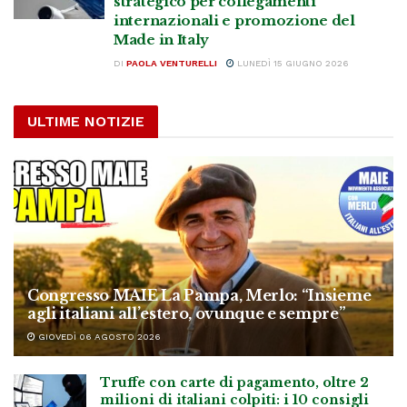
strategico per collegamenti
internazionali e promozione del
Made in Italy
DI
PAOLA VENTURELLI
LUNEDÌ 15 GIUGNO 2026
ULTIME NOTIZIE
Congresso MAIE La Pampa, Merlo: “Insieme
agli italiani all’estero, ovunque e sempre”
GIOVEDÌ 06 AGOSTO 2026
Truffe con carte di pagamento, oltre 2
milioni di italiani colpiti: i 10 consigli