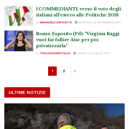
I COMMEDIANTI, verso il voto degli
italiani all’estero alle Politiche 2018
DI
EMANUELE ESPOSITO
MARTEDÌ 28 NOVEMBRE 2017
Roma, Esposito (Pd): “Virginia Raggi
vuol far fallire Atac per poi
privatizzarla”
DI
ITALIACHIAMAITALIA
LUNEDÌ 31 LUGLIO 2017
1
2
ULTIME NOTIZIE