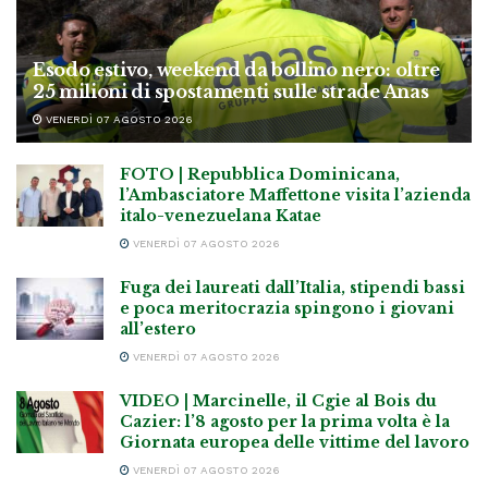
Esodo estivo, weekend da bollino nero: oltre
25 milioni di spostamenti sulle strade Anas
VENERDÌ 07 AGOSTO 2026
FOTO | Repubblica Dominicana,
l’Ambasciatore Maffettone visita l’azienda
italo-venezuelana Katae
VENERDÌ 07 AGOSTO 2026
Fuga dei laureati dall’Italia, stipendi bassi
e poca meritocrazia spingono i giovani
all’estero
VENERDÌ 07 AGOSTO 2026
VIDEO | Marcinelle, il Cgie al Bois du
Cazier: l’8 agosto per la prima volta è la
Giornata europea delle vittime del lavoro
VENERDÌ 07 AGOSTO 2026