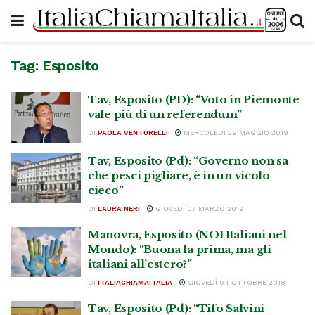
Tag:
Esposito
Tav, Esposito (PD): “Voto in Piemonte
vale più di un referendum”
DI
PAOLA VENTURELLI
MERCOLEDÌ 29 MAGGIO 2019
Tav, Esposito (Pd): “Governo non sa
che pesci pigliare, è in un vicolo
cieco”
DI
LAURA NERI
GIOVEDÌ 07 MARZO 2019
Manovra, Esposito (NOI Italiani nel
Mondo): “Buona la prima, ma gli
italiani all’estero?”
DI
ITALIACHIAMAITALIA
GIOVEDÌ 04 OTTOBRE 2018
Tav, Esposito (Pd): “Tifo Salvini