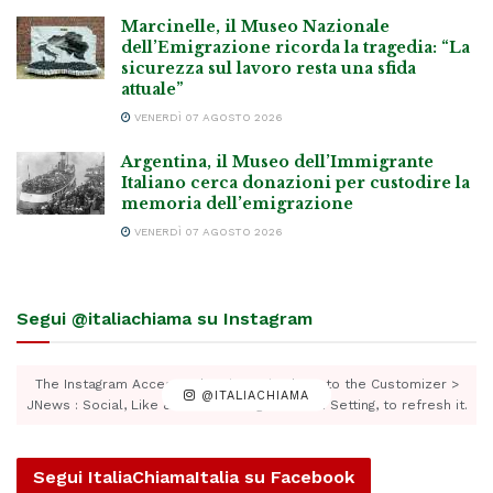
Marcinelle, il Museo Nazionale
dell’Emigrazione ricorda la tragedia: “La
sicurezza sul lavoro resta una sfida
attuale”
VENERDÌ 07 AGOSTO 2026
Argentina, il Museo dell’Immigrante
Italiano cerca donazioni per custodire la
memoria dell’emigrazione
VENERDÌ 07 AGOSTO 2026
Segui @italiachiama su Instagram
The Instagram Access Token is expired, Go to the Customizer >
@ITALIACHIAMA
JNews : Social, Like & View > Instagram Feed Setting, to refresh it.
Segui ItaliaChiamaItalia su Facebook