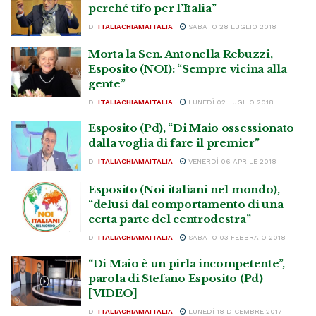
perché tifo per l’Italia”
DI
ITALIACHIAMAITALIA
SABATO 28 LUGLIO 2018
Morta la Sen. Antonella Rebuzzi,
Esposito (NOI): “Sempre vicina alla
gente”
DI
ITALIACHIAMAITALIA
LUNEDÌ 02 LUGLIO 2018
Esposito (Pd), “Di Maio ossessionato
dalla voglia di fare il premier”
DI
ITALIACHIAMAITALIA
VENERDÌ 06 APRILE 2018
Esposito (Noi italiani nel mondo),
“delusi dal comportamento di una
certa parte del centrodestra”
DI
ITALIACHIAMAITALIA
SABATO 03 FEBBRAIO 2018
“Di Maio è un pirla incompetente”,
parola di Stefano Esposito (Pd)
[VIDEO]
DI
ITALIACHIAMAITALIA
LUNEDÌ 18 DICEMBRE 2017