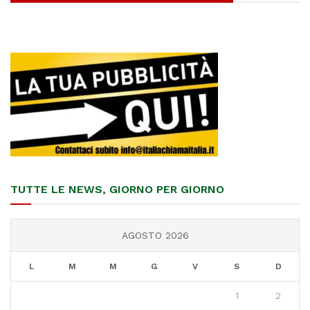
TUTTE LE NEWS, GIORNO PER GIORNO
AGOSTO 2026
L
M
M
G
V
S
D
1
2