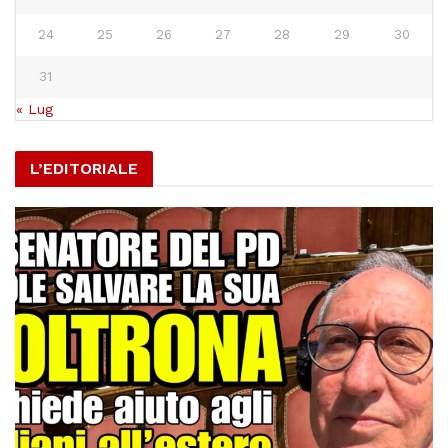
24
25
26
27
28
29
30
31
« Lug
L’EDITORIALE