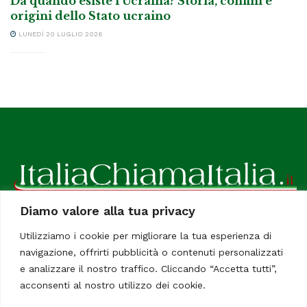
Da quando esiste l’Ucraina? Storia, confini e
origini dello Stato ucraino
LUNEDÌ 20 LUGLIO 2026
Diamo valore alla tua privacy
ItaliaChiamaItalia, il TUO quotidiano online preferito.
Utilizziamo i cookie per migliorare la tua esperienza di
Dedicato in particolare a tutti gli italiani residenti all'estero.
navigazione, offrirti pubblicità o contenuti personalizzati
Tutti i diritti sono riservati. Quotidiano online indipendente
e analizzare il nostro traffico. Cliccando “Accetta tutti”,
registrato al Tribunale di Civitavecchia, Sezione Stampa e
acconsenti al nostro utilizzo dei cookie.
Informazione. Reg. No. 12/07, Iscrizione al R.O.C No. 200 26