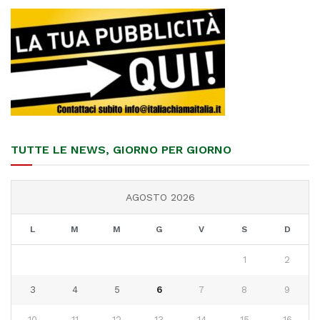
TUTTE LE NEWS, GIORNO PER GIORNO
AGOSTO 2026
L
M
M
G
V
S
D
1
2
3
4
5
6
7
8
9
10
11
12
13
14
15
16