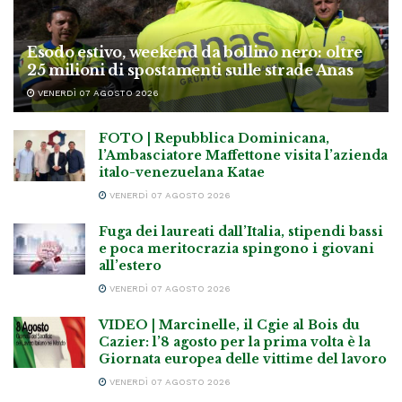
Esodo estivo, weekend da bollino nero: oltre
25 milioni di spostamenti sulle strade Anas
VENERDÌ 07 AGOSTO 2026
FOTO | Repubblica Dominicana,
l’Ambasciatore Maffettone visita l’azienda
italo-venezuelana Katae
VENERDÌ 07 AGOSTO 2026
Fuga dei laureati dall’Italia, stipendi bassi
e poca meritocrazia spingono i giovani
all’estero
VENERDÌ 07 AGOSTO 2026
VIDEO | Marcinelle, il Cgie al Bois du
Cazier: l’8 agosto per la prima volta è la
Giornata europea delle vittime del lavoro
VENERDÌ 07 AGOSTO 2026