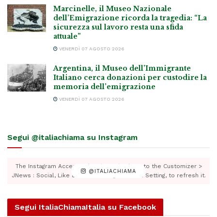
Marcinelle, il Museo Nazionale
dell’Emigrazione ricorda la tragedia: “La
sicurezza sul lavoro resta una sfida
attuale”
VENERDÌ 07 AGOSTO 2026
Argentina, il Museo dell’Immigrante
Italiano cerca donazioni per custodire la
memoria dell’emigrazione
VENERDÌ 07 AGOSTO 2026
Segui @italiachiama su Instagram
The Instagram Access Token is expired, Go to the Customizer >
@ITALIACHIAMA
JNews : Social, Like & View > Instagram Feed Setting, to refresh it.
Segui ItaliaChiamaItalia su Facebook