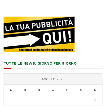
TUTTE LE NEWS, GIORNO PER GIORNO
AGOSTO 2026
L
M
M
G
V
S
D
1
2