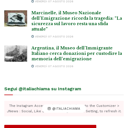
VENERDÌ 07 AGOSTO 2026
Marcinelle, il Museo Nazionale
dell’Emigrazione ricorda la tragedia: “La
sicurezza sul lavoro resta una sfida
attuale”
VENERDÌ 07 AGOSTO 2026
Argentina, il Museo dell’Immigrante
Italiano cerca donazioni per custodire la
memoria dell’emigrazione
VENERDÌ 07 AGOSTO 2026
Segui @italiachiama su Instagram
The Instagram Access Token is expired, Go to the Customizer >
@ITALIACHIAMA
JNews : Social, Like & View > Instagram Feed Setting, to refresh it.