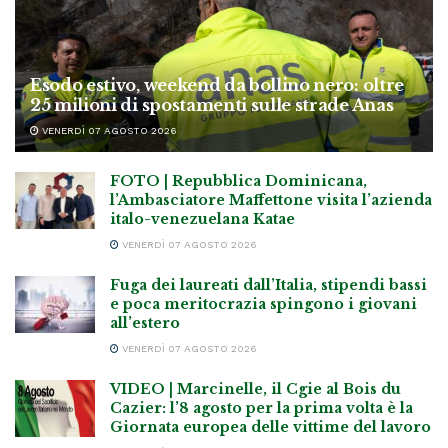
Esodo estivo, weekend da bollino nero: oltre
25 milioni di spostamenti sulle strade Anas
VENERDÌ 07 AGOSTO 2026
FOTO | Repubblica Dominicana,
l’Ambasciatore Maffettone visita l’azienda
italo-venezuelana Katae
VENERDÌ 07 AGOSTO 2026
Fuga dei laureati dall’Italia, stipendi bassi
e poca meritocrazia spingono i giovani
all’estero
VENERDÌ 07 AGOSTO 2026
VIDEO | Marcinelle, il Cgie al Bois du
Cazier: l’8 agosto per la prima volta è la
Giornata europea delle vittime del lavoro