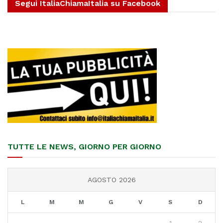
Segui ItaliaChiamaItalia su Facebook
TUTTE LE NEWS, GIORNO PER GIORNO
AGOSTO 2026
L
M
M
G
V
S
D