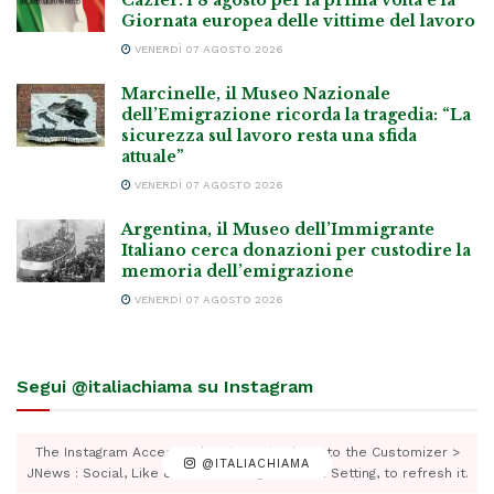
Giornata europea delle vittime del lavoro
VENERDÌ 07 AGOSTO 2026
Marcinelle, il Museo Nazionale
dell’Emigrazione ricorda la tragedia: “La
sicurezza sul lavoro resta una sfida
attuale”
VENERDÌ 07 AGOSTO 2026
Argentina, il Museo dell’Immigrante
Italiano cerca donazioni per custodire la
memoria dell’emigrazione
VENERDÌ 07 AGOSTO 2026
Segui @italiachiama su Instagram
The Instagram Access Token is expired, Go to the Customizer >
@ITALIACHIAMA
JNews : Social, Like & View > Instagram Feed Setting, to refresh it.