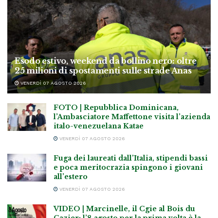
Esodo estivo, weekend da bollino nero: oltre
25 milioni di spostamenti sulle strade Anas
VENERDÌ 07 AGOSTO 2026
FOTO | Repubblica Dominicana,
l’Ambasciatore Maffettone visita l’azienda
italo-venezuelana Katae
VENERDÌ 07 AGOSTO 2026
Fuga dei laureati dall’Italia, stipendi bassi
e poca meritocrazia spingono i giovani
all’estero
VENERDÌ 07 AGOSTO 2026
VIDEO | Marcinelle, il Cgie al Bois du
Cazier: l’8 agosto per la prima volta è la