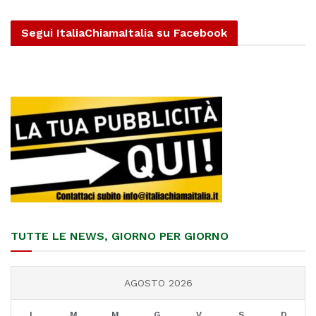
Segui ItaliaChiamaItalia su Facebook
TUTTE LE NEWS, GIORNO PER GIORNO
AGOSTO 2026
L
M
M
G
V
S
D