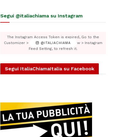
Segui @italiachiama su Instagram
The Instagram Access Token is expired, Go to the
Customizer > JNews : Social, Like & View > Instagram
@ITALIACHIAMA
Feed Setting, to refresh it.
Segui ItaliaChiamaItalia su Facebook