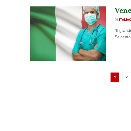
Venet
DI
ITALIA
"Il grand
Seicento 
1
2