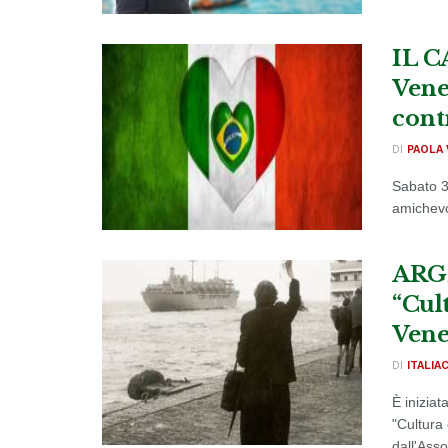
IL C
Vene
cont
DI
PAOLA 
Sabato 3
amichevol
ARGE
“Cult
Vene
DI
ITALIA
È iniziat
"Cultura
dall'Asso