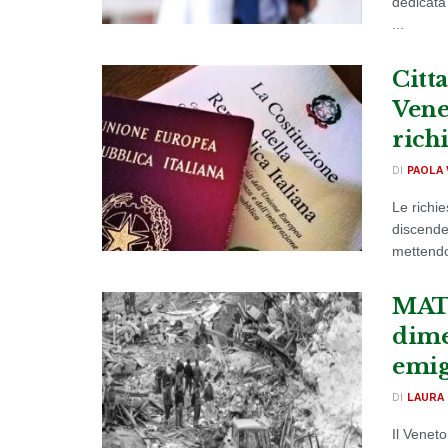
dedicata 
...
Citt
Vene
richi
DI
PAOLA 
Le richie
discenden
mettendo
MATT
dimen
emig
DI
LAURA 
Il Veneto