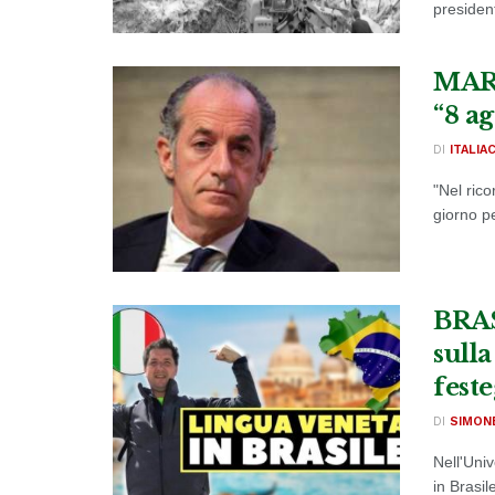
presiden
MARC
“8 a
DI
ITALIA
"Nel rico
giorno p
BRAS
sulla
fest
DI
SIMON
Nell'Uni
in Brasil