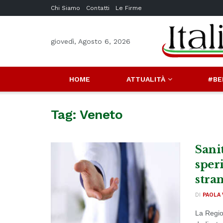
Chi Siamo
Contatti
Le Firme
giovedì, Agosto 6, 2026
HOME
ATTUALITÀ
#BE
Tag:
Veneto
Sanit
sper
stra
DI
PAOLA 
La Regio