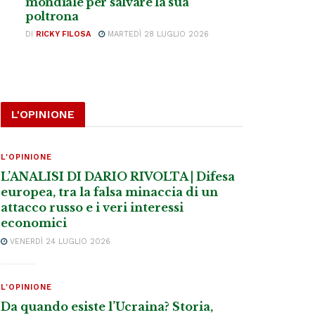
mondiale per salvare la sua
poltrona
DI
RICKY FILOSA
MARTEDÌ 28 LUGLIO 2026
L'OPINIONE
L'OPINIONE
L’ANALISI DI DARIO RIVOLTA | Difesa
europea, tra la falsa minaccia di un
attacco russo e i veri interessi
economici
VENERDÌ 24 LUGLIO 2026
L'OPINIONE
Da quando esiste l’Ucraina? Storia,