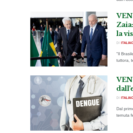
VENE
Zaia
la vi
DI
ITALIA
"Il Brasi
tuttora, 
VENE
dall’
DI
ITALIA
Dal prim
temuta fe