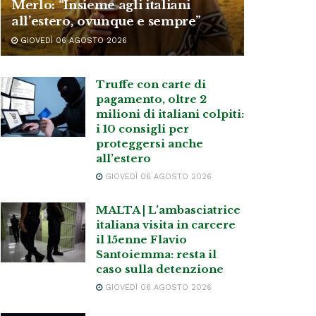
Merlo: “Insieme agli italiani
all’estero, ovunque e sempre”
GIOVEDÌ 06 AGOSTO 2026
Truffe con carte di
pagamento, oltre 2
milioni di italiani colpiti:
i 10 consigli per
proteggersi anche
all’estero
GIOVEDÌ 06 AGOSTO 2026
MALTA | L’ambasciatrice
italiana visita in carcere
il 15enne Flavio
Santoiemma: resta il
caso sulla detenzione
GIOVEDÌ 06 AGOSTO 2026