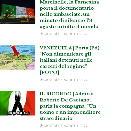
Marcinelle, la Farnesina
porta il documentario
nelle ambasciate: un
minuto di silenzio l’8
agosto in tutto il mondo
GIOVEDÌ 06 AGOSTO 2026
VENEZUELA | Porta (Pd):
“Non dimenticare gli
italiani detenuti nelle
carceri del regime”
[FOTO]
GIOVEDÌ 06 AGOSTO 2026
IL RICORDO | Addio a
Roberto De Gaetano,
parla la compagna: “Un
uomo e un imprenditore
straordinario”
GIOVEDÌ 06 AGOSTO 2026