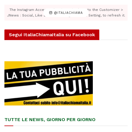
The Instagram Access Token is expired, Go to the Customizer >
@ITALIACHIAMA
JNews : Social, Like & View > Instagram Feed Setting, to refresh it.
Segui ItaliaChiamaItalia su Facebook
TUTTE LE NEWS, GIORNO PER GIORNO