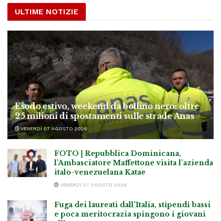
ULTIME NOTIZIE
Esodo estivo, weekend da bollino nero: oltre
25 milioni di spostamenti sulle strade Anas
VENERDÌ 07 AGOSTO 2026
FOTO | Repubblica Dominicana,
l’Ambasciatore Maffettone visita l’azienda
italo-venezuelana Katae
VENERDÌ 07 AGOSTO 2026
Fuga dei laureati dall’Italia, stipendi bassi
e poca meritocrazia spingono i giovani