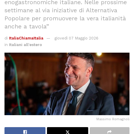
enogastronomiche italiane. Nelle prossime
settimane al via iniziative di Alternativa
Popolare per promuovere la vera italianità
anche a tavola”
di
ItaliaChiamaItalia
giovedì 07 Maggio 2026
in
Italiani all'estero
Massimo Romagnoli