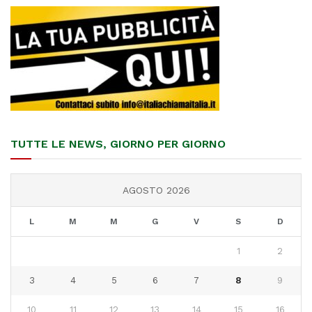
TUTTE LE NEWS, GIORNO PER GIORNO
AGOSTO 2026
L
M
M
G
V
S
D
1
2
3
4
5
6
7
8
9
10
11
12
13
14
15
16