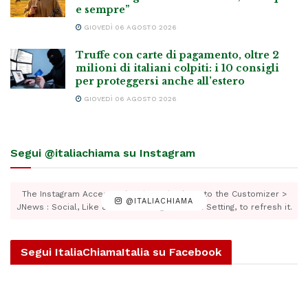
e sempre”
GIOVEDÌ 06 AGOSTO 2026
Truffe con carte di pagamento, oltre 2
milioni di italiani colpiti: i 10 consigli
per proteggersi anche all’estero
GIOVEDÌ 06 AGOSTO 2026
Segui @italiachiama su Instagram
The Instagram Access Token is expired, Go to the Customizer >
@ITALIACHIAMA
JNews : Social, Like & View > Instagram Feed Setting, to refresh it.
Segui ItaliaChiamaItalia su Facebook