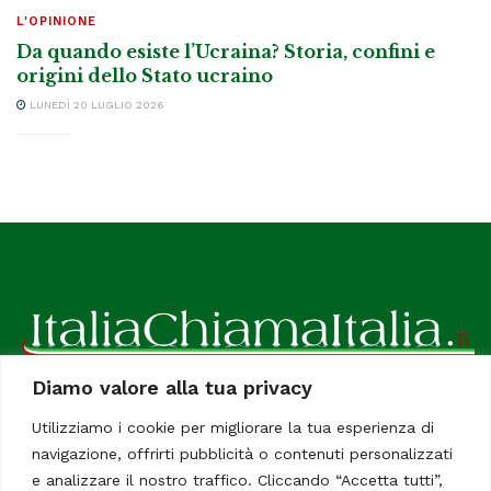
L'OPINIONE
Da quando esiste l’Ucraina? Storia, confini e
origini dello Stato ucraino
LUNEDÌ 20 LUGLIO 2026
Diamo valore alla tua privacy
ItaliaChiamaItalia, il TUO quotidiano online preferito.
Utilizziamo i cookie per migliorare la tua esperienza di
Dedicato in particolare a tutti gli italiani residenti all'estero.
navigazione, offrirti pubblicità o contenuti personalizzati
Tutti i diritti sono riservati. Quotidiano online indipendente
e analizzare il nostro traffico. Cliccando “Accetta tutti”,