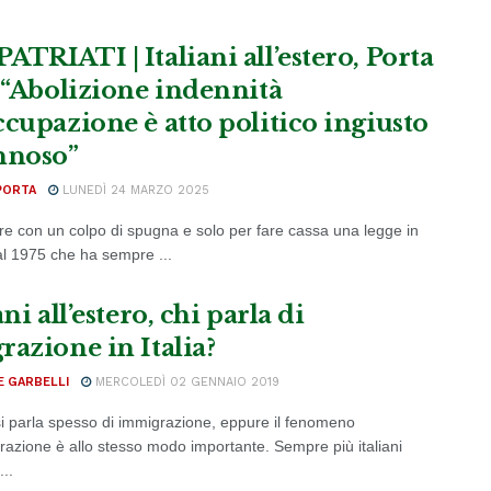
ATRIATI | Italiani all’estero, Porta
: “Abolizione indennità
ccupazione è atto politico ingiusto
nnoso”
PORTA
LUNEDÌ 24 MARZO 2025
re con un colpo di spugna e solo per fare cassa una legge in
al 1975 che ha sempre ...
ani all’estero, chi parla di
razione in Italia?
E GARBELLI
MERCOLEDÌ 02 GENNAIO 2019
a si parla spesso di immigrazione, eppure il fenomeno
grazione è allo stesso modo importante. Sempre più italiani
...