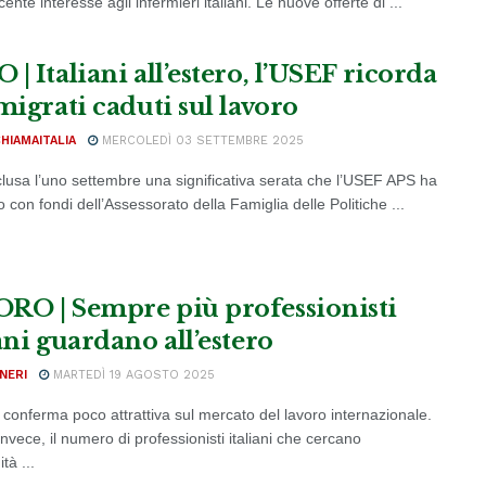
ente interesse agli infermieri italiani. Le nuove offerte di ...
| Italiani all’estero, l’USEF ricorda
migrati caduti sul lavoro
CHIAMAITALIA
MERCOLEDÌ 03 SETTEMBRE 2025
clusa l’uno settembre una significativa serata che l’USEF APS ha
o con fondi dell’Assessorato della Famiglia delle Politiche ...
RO | Sempre più professionisti
ani guardano all’estero
NERI
MARTEDÌ 19 AGOSTO 2025
si conferma poco attrattiva sul mercato del lavoro internazionale.
nvece, il numero di professionisti italiani che cercano
tà ...