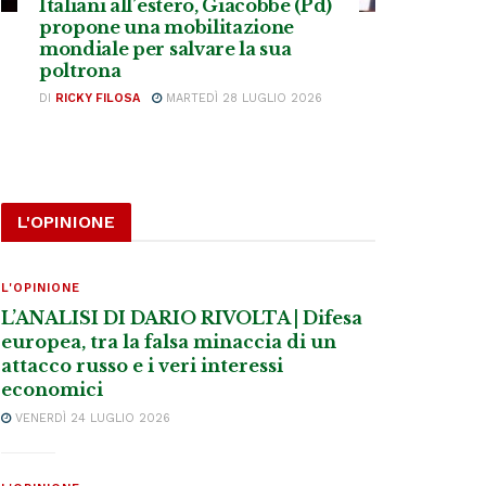
Italiani all’estero, Giacobbe (Pd)
propone una mobilitazione
mondiale per salvare la sua
poltrona
DI
RICKY FILOSA
MARTEDÌ 28 LUGLIO 2026
L'OPINIONE
L'OPINIONE
L’ANALISI DI DARIO RIVOLTA | Difesa
europea, tra la falsa minaccia di un
attacco russo e i veri interessi
economici
VENERDÌ 24 LUGLIO 2026