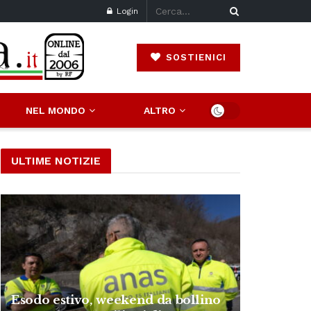
Login
SOSTIENICI
NEL MONDO
ALTRO
ULTIME NOTIZIE
Esodo estivo, weekend da bollino