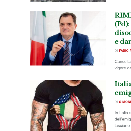
RIMP
(Pd)
diso
e da
DI
FABIO 
Cancella
vigore d
Itali
emig
DI
SIMON
In Itali
dell’emi
lasciano 