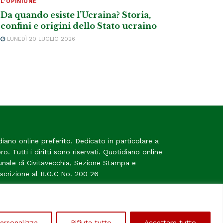
L'OPINIONE
Da quando esiste l’Ucraina? Storia,
confini e origini dello Stato ucraino
LUNEDÌ 20 LUGLIO 2026
diano online preferito. Dedicato in particolare a
tero. Tutti i diritti sono riservati. Quotidiano online
bunale di Civitavecchia, Sezione Stampa e
Iscrizione al R.O.C No. 200 26
me
ersonalizza
Rifiuta tutto
Accettare tutto