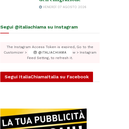
VENERDÌ 07 AGOSTO 2026
Segui @italiachiama su Instagram
The Instagram Access Token is expired, Go to the
Customizer > JNews : Social, Like & View > Instagram
@ITALIACHIAMA
Feed Setting, to refresh it.
Segui ItaliaChiamaItalia su Facebook