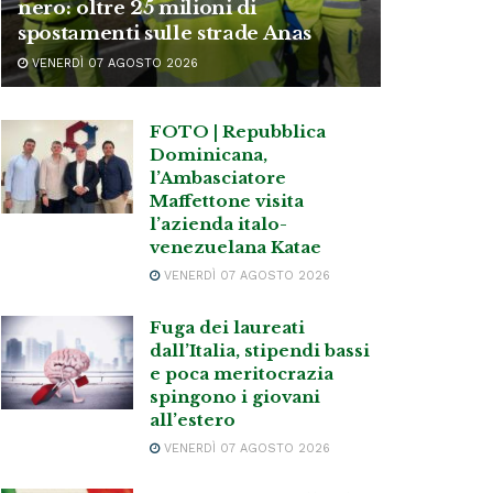
nero: oltre 25 milioni di
spostamenti sulle strade Anas
VENERDÌ 07 AGOSTO 2026
FOTO | Repubblica
Dominicana,
l’Ambasciatore
Maffettone visita
l’azienda italo-
venezuelana Katae
VENERDÌ 07 AGOSTO 2026
Fuga dei laureati
dall’Italia, stipendi bassi
e poca meritocrazia
spingono i giovani
all’estero
VENERDÌ 07 AGOSTO 2026