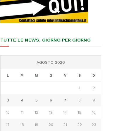
TUTTE LE NEWS, GIORNO PER GIORNO
AGOSTO 2026
L
M
M
G
V
S
D
1
2
3
4
5
6
7
8
9
10
11
12
13
14
15
16
17
18
19
20
21
22
23