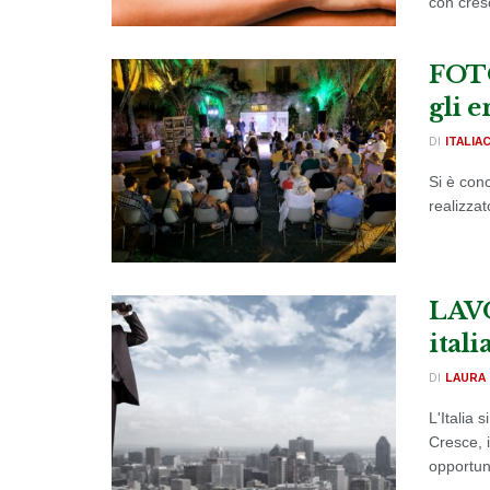
con cresc
FOTO 
gli e
DI
ITALIA
Si è con
realizzat
LAVO
itali
DI
LAURA 
L'Italia 
Cresce, i
opportuni