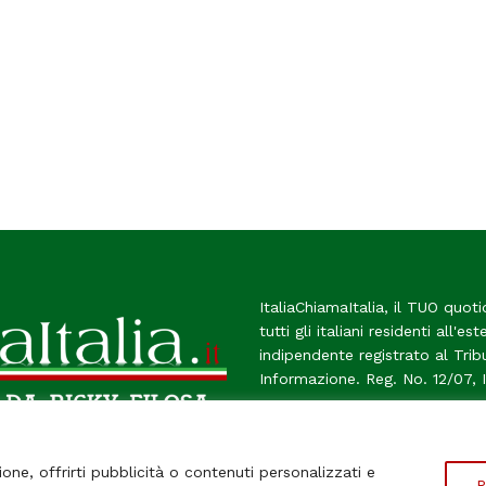
ItaliaChiamaItalia, il TUO quoti
tutti gli italiani residenti all'es
indipendente registrato al Tri
Informazione. Reg. No. 12/07, 
Chi Siamo
Contatti
Le Fir
ione, offrirti pubblicità o contenuti personalizzati e
P