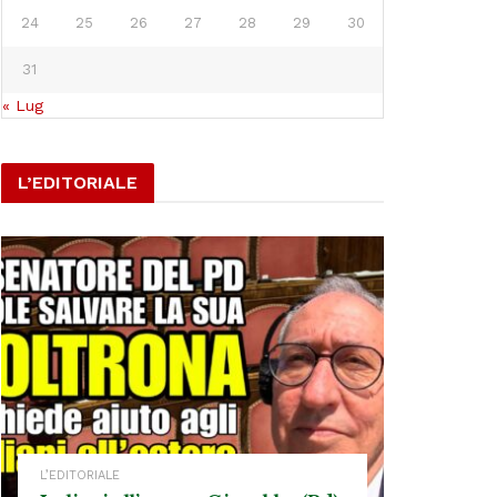
24
25
26
27
28
29
30
31
« Lug
L’EDITORIALE
L’EDITORIALE