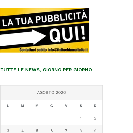
TUTTE LE NEWS, GIORNO PER GIORNO
AGOSTO 2026
L
M
M
G
V
S
D
1
2
3
4
5
6
7
8
9