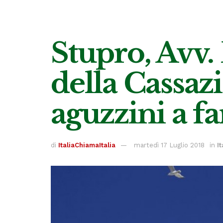
Stupro, Avv.
della Cassazi
aguzzini a fa
di
ItaliaChiamaItalia
martedì 17 Luglio 2018
in
It