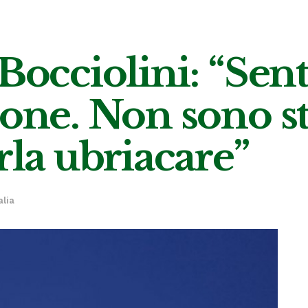
 Bocciolini: “Sen
one. Non sono sta
rla ubriacare”
alia