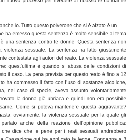
un nuovo processo per rivedere al ribasso le condanne
 anche io. Tutto questo polverone che si è alzato è un
he ha emesso questa sentenza è molto sensibile al tema
on è una sentenza contro le donne. Questa sentenza non
a violenza sessuale. La sentenza ha fatto giustamente
te contestata agli autori del reato. La violenza sessuale
one: quest’ultima è quando si abusa delle condizioni di
uesto il caso. La pena prevista per questo reato è fino a 12
o ha commesso il fatto con l’uso di sostanze alcoliche,
na, nel caso di specie, aveva assunto volontariamente
o trovato la donna già ubriaca e quindi non era possibile
abusarne. Come si poteva mantenere questa aggravante?
sta, ovviamente, la violenza sessuale per la quale gli
 parlato anche della reazione dell’opinione pubblica:
che dice che le pene per i reati sessuali andrebbero
 la Cassazione qui ha applicato la legge. Condanna a 3