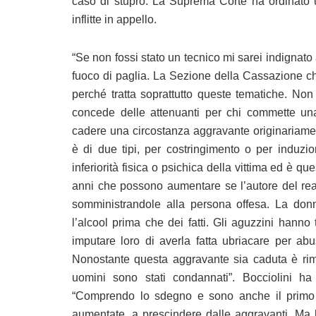
caso di stupro. La Suprema Corte ha ordinato 
inflitte in appello.
“Se non fossi stato un tecnico mi sarei indignato
fuoco di paglia. La Sezione della Cassazione c
perché tratta soprattutto queste tematiche. N
concede delle attenuanti per chi commette un
cadere una circostanza aggravante originariamen
è di due tipi, per costringimento o per induzi
inferiorità fisica o psichica della vittima ed è q
anni che possono aumentare se l’autore del reat
somministrandole alla persona offesa. La don
l’alcool prima che dei fatti. Gli aguzzini hann
imputare loro di averla fatta ubriacare per 
Nonostante questa aggravante sia caduta è rima
uomini sono stati condannati”. Bocciolini ha
“Comprendo lo sdegno e sono anche il primo 
aumentate, a prescindere dalle aggravanti. Ma