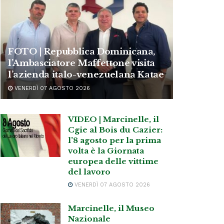
FOTO | Repubblica Dominicana,
l’Ambasciatore Maffettone visita
l’azienda italo-venezuelana Katae
VENERDÌ 07 AGOSTO 2026
VIDEO | Marcinelle, il
Cgie al Bois du Cazier:
l’8 agosto per la prima
volta è la Giornata
europea delle vittime
del lavoro
VENERDÌ 07 AGOSTO 2026
Marcinelle, il Museo
Nazionale