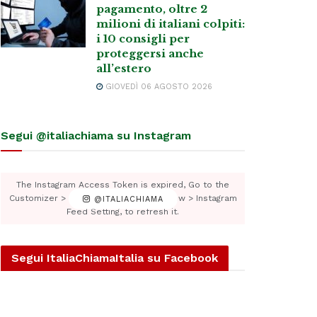
pagamento, oltre 2
milioni di italiani colpiti:
i 10 consigli per
proteggersi anche
all’estero
GIOVEDÌ 06 AGOSTO 2026
Segui @italiachiama su Instagram
The Instagram Access Token is expired, Go to the
Customizer > JNews : Social, Like & View > Instagram
@ITALIACHIAMA
Feed Setting, to refresh it.
Segui ItaliaChiamaItalia su Facebook