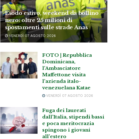
Esodo estivo, weekend da bollino
nero: oltre 25 milioni di
spostamenti sulle strade Anas
VENERDÌ 07 AGOSTO 2026
FOTO | Repubblica
Dominicana,
l’Ambasciatore
Maffettone visita
l’azienda italo-
venezuelana Katae
VENERDÌ 07 AGOSTO 2026
Fuga dei laureati
dall’Italia, stipendi bassi
e poca meritocrazia
spingono i giovani
all’estero