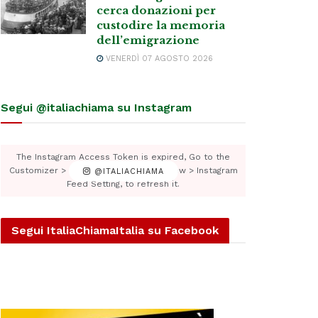
cerca donazioni per
custodire la memoria
dell’emigrazione
VENERDÌ 07 AGOSTO 2026
Segui @italiachiama su Instagram
The Instagram Access Token is expired, Go to the
Customizer > JNews : Social, Like & View > Instagram
@ITALIACHIAMA
Feed Setting, to refresh it.
Segui ItaliaChiamaItalia su Facebook