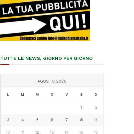
TUTTE LE NEWS, GIORNO PER GIORNO
AGOSTO 2026
L
M
M
G
V
S
D
1
2
3
4
5
6
7
8
9
10
11
12
13
14
15
16