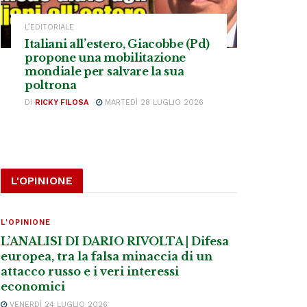
L’EDITORIALE
Italiani all’estero, Giacobbe (Pd)
propone una mobilitazione
mondiale per salvare la sua
poltrona
DI
RICKY FILOSA
MARTEDÌ 28 LUGLIO 2026
L'OPINIONE
L'OPINIONE
L’ANALISI DI DARIO RIVOLTA | Difesa
europea, tra la falsa minaccia di un
attacco russo e i veri interessi
economici
VENERDÌ 24 LUGLIO 2026