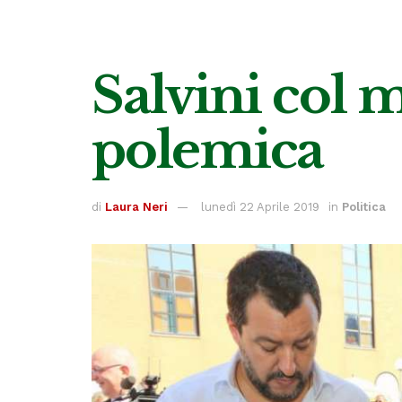
Salvini col m
polemica
di
Laura Neri
lunedì 22 Aprile 2019
in
Politica