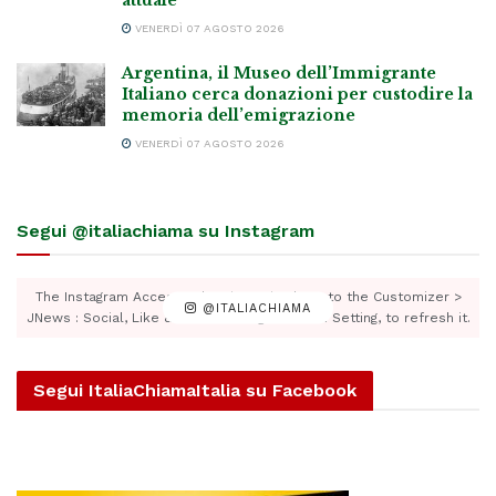
attuale”
VENERDÌ 07 AGOSTO 2026
Argentina, il Museo dell’Immigrante
Italiano cerca donazioni per custodire la
memoria dell’emigrazione
VENERDÌ 07 AGOSTO 2026
Segui @italiachiama su Instagram
The Instagram Access Token is expired, Go to the Customizer >
@ITALIACHIAMA
JNews : Social, Like & View > Instagram Feed Setting, to refresh it.
Segui ItaliaChiamaItalia su Facebook