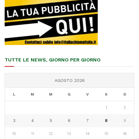
TUTTE LE NEWS, GIORNO PER GIORNO
AGOSTO 2026
L
M
M
G
V
S
D
1
2
3
4
5
6
7
8
9
10
11
12
13
14
15
16