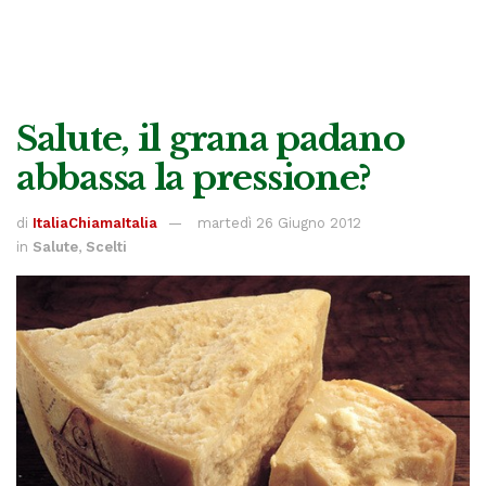
Salute, il grana padano
abbassa la pressione?
di
ItaliaChiamaItalia
martedì 26 Giugno 2012
in
Salute
,
Scelti