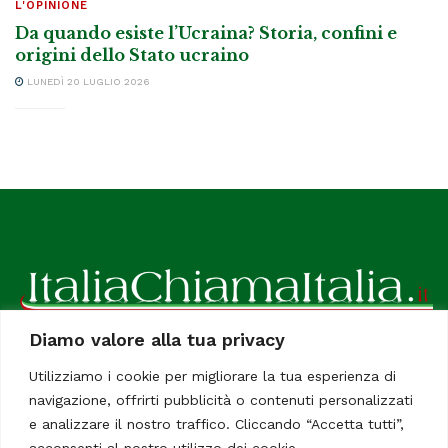
L'OPINIONE
Da quando esiste l’Ucraina? Storia, confini e
origini dello Stato ucraino
LUNEDÌ 20 LUGLIO 2026
Diamo valore alla tua privacy
ItaliaChiamaItalia, il TUO quotidiano online preferito.
Utilizziamo i cookie per migliorare la tua esperienza di
Dedicato in particolare a tutti gli italiani residenti all'estero.
navigazione, offrirti pubblicità o contenuti personalizzati
Tutti i diritti sono riservati. Quotidiano online indipendente
e analizzare il nostro traffico. Cliccando “Accetta tutti”,
registrato al Tribunale di Civitavecchia, Sezione Stampa e
acconsenti al nostro utilizzo dei cookie.