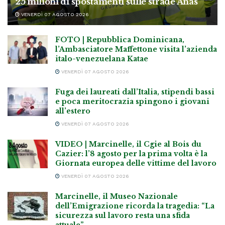
25 milioni di spostamenti sulle strade Anas
VENERDÌ 07 AGOSTO 2026
FOTO | Repubblica Dominicana,
l’Ambasciatore Maffettone visita l’azienda
italo-venezuelana Katae
VENERDÌ 07 AGOSTO 2026
Fuga dei laureati dall’Italia, stipendi bassi
e poca meritocrazia spingono i giovani
all’estero
VENERDÌ 07 AGOSTO 2026
VIDEO | Marcinelle, il Cgie al Bois du
Cazier: l’8 agosto per la prima volta è la
Giornata europea delle vittime del lavoro
VENERDÌ 07 AGOSTO 2026
Marcinelle, il Museo Nazionale
dell’Emigrazione ricorda la tragedia: “La
sicurezza sul lavoro resta una sfida