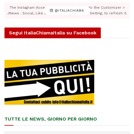
The Instagram Access Token is expired, Go to the Customizer >
@ITALIACHIAMA
JNews : Social, Like & View > Instagram Feed Setting, to refresh it.
Segui ItaliaChiamaItalia su Facebook
TUTTE LE NEWS, GIORNO PER GIORNO