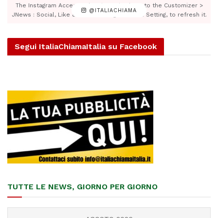
The Instagram Access Token is expired, Go to the Customizer >
@ITALIACHIAMA
JNews : Social, Like & View > Instagram Feed Setting, to refresh it.
Segui ItaliaChiamaItalia su Facebook
TUTTE LE NEWS, GIORNO PER GIORNO