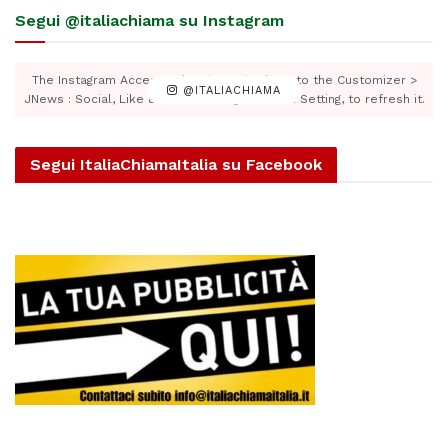
Segui @italiachiama su Instagram
The Instagram Access Token is expired, Go to the Customizer >
@ITALIACHIAMA
JNews : Social, Like & View > Instagram Feed Setting, to refresh it.
Segui ItaliaChiamaItalia su Facebook