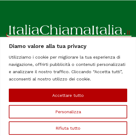
Diamo valore alla tua privacy
ItaliaChiamaItalia, il TUO quotidiano online preferito.
Utilizziamo i cookie per migliorare la tua esperienza di
Dedicato in particolare a tutti gli italiani residenti all'estero.
navigazione, offrirti pubblicità o contenuti personalizzati
Tutti i diritti sono riservati. Quotidiano online indipendente
e analizzare il nostro traffico. Cliccando “Accetta tutti”,
registrato al Tribunale di Civitavecchia, Sezione Stampa e
acconsenti al nostro utilizzo dei cookie.
Informazione. Reg. No. 12/07, Iscrizione al R.O.C No. 200 26
Accettare tutto
Chi Siamo
Contatti
Le Firme
Personalizza
©Copyright 2006/2020 - ItaliaChiamaItalia
Rifiuta tutto