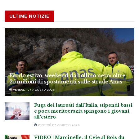
ULTIME NOTIZIE
Esodo estivo, weekend da bollino nero: oltre
25 milioni di spostamenti sulle strade Anas
VENERDÌ 07 AGOSTO 2026
Fuga dei laureati dall’Italia, stipendi bassi
e poca meritocrazia spingono i giovani
all’estero
VENERDÌ 07 AGOSTO 2026
VIDEO | Marcinelle, il Cgie al Bois du