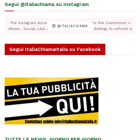
Segui @italiachiama su Instagram
The Instagram Access Token is expired, Go to the Customizer >
@ITALIACHIAMA
JNews : Social, Like & View > Instagram Feed Setting, to refresh it.
Segui ItaliaChiamaItalia su Facebook
TUTTE LE NEWS, GIORNO PER GIORNO