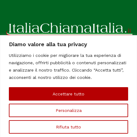
Diamo valore alla tua privacy
ItaliaChiamaItalia, il TUO quotidiano online preferito.
Utilizziamo i cookie per migliorare la tua esperienza di
Dedicato in particolare a tutti gli italiani residenti all'estero.
navigazione, offrirti pubblicità o contenuti personalizzati
Tutti i diritti sono riservati. Quotidiano online indipendente
e analizzare il nostro traffico. Cliccando “Accetta tutti”,
registrato al Tribunale di Civitavecchia, Sezione Stampa e
acconsenti al nostro utilizzo dei cookie.
Informazione. Reg. No. 12/07, Iscrizione al R.O.C No. 200 26
Accettare tutto
Chi Siamo
Contatti
Le Firme
Personalizza
©Copyright 2006/2020 - ItaliaChiamaItalia
Rifiuta tutto