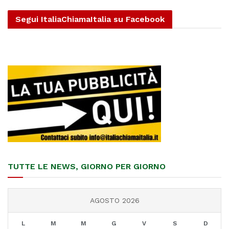
Segui ItaliaChiamaItalia su Facebook
TUTTE LE NEWS, GIORNO PER GIORNO
AGOSTO 2026
L
M
M
G
V
S
D