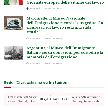
Giornata europea delle vittime del lavoro
VENERDÌ 07 AGOSTO 2026
Marcinelle, il Museo Nazionale
dell’Emigrazione ricorda la tragedia: “La
sicurezza sul lavoro resta una sfida
attuale”
VENERDÌ 07 AGOSTO 2026
Argentina, il Museo dell’Immigrante
Italiano cerca donazioni per custodire la
memoria dell’emigrazione
VENERDÌ 07 AGOSTO 2026
Segui @italiachiama su Instagram
The Instagram Access Token is expired, Go to the Customizer >
@ITALIACHIAMA
JNews : Social, Like & View > Instagram Feed Setting, to refresh it.