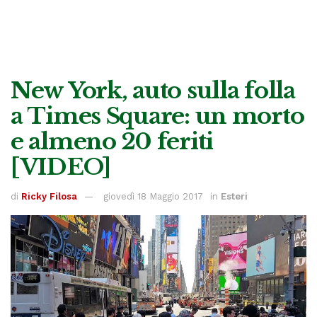
New York, auto sulla folla
a Times Square: un morto
e almeno 20 feriti
[VIDEO]
di
Ricky Filosa
giovedì 18 Maggio 2017
in
Esteri