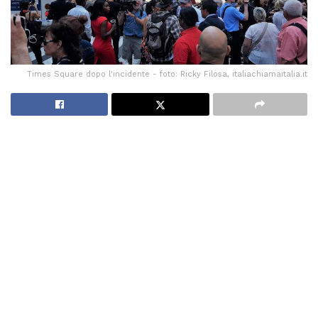
Times Square dopo l'incidente - foto: Ricky Filosa, italiachiamaitalia.it