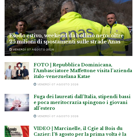
Esodo estivo, weekend da bollino nero: oltre
25 milioni di spostamenti sulle strade Anas
VENERDÌ 07 AGOSTO 2026
FOTO | Repubblica Dominicana,
l’Ambasciatore Maffettone visita l’azienda
italo-venezuelana Katae
VENERDÌ 07 AGOSTO 2026
Fuga dei laureati dall’Italia, stipendi bassi
e poca meritocrazia spingono i giovani
all’estero
VENERDÌ 07 AGOSTO 2026
VIDEO | Marcinelle, il Cgie al Bois du
Cazier: l’8 agosto per la prima volta è la