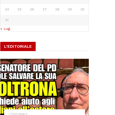
24
25
26
27
28
29
30
31
« Lug
L’EDITORIALE
L’EDITORIALE