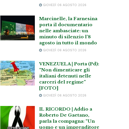
GIOVEDÌ 06 AGOSTO 2026
Marcinelle, la Farnesina
porta il documentario
nelle ambasciate: un
minuto di silenzio l’8
agosto in tutto il mondo
GIOVEDÌ 06 AGOSTO 2026
VENEZUELA | Porta (Pd):
“Non dimenticare gli
italiani detenuti nelle
carceri del regime”
[FOTO]
GIOVEDÌ 06 AGOSTO 2026
IL RICORDO | Addio a
Roberto De Gaetano,
parla la compagna: “Un
uomo e un imprenditore