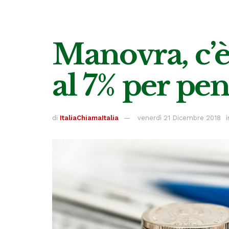
Manovra, c’è 
al 7% per pen
di
ItaliaChiamaItalia
venerdì 21 Dicembre 2018
i