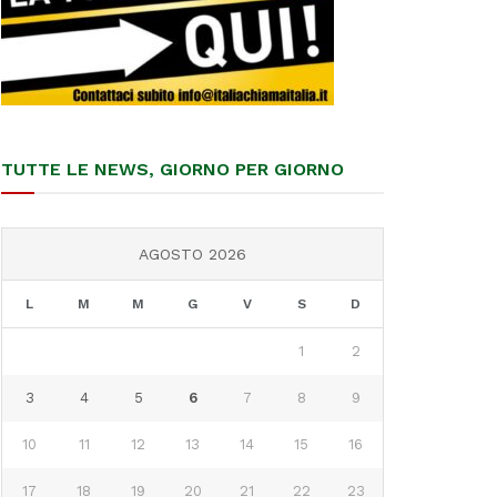
TUTTE LE NEWS, GIORNO PER GIORNO
AGOSTO 2026
L
M
M
G
V
S
D
1
2
3
4
5
6
7
8
9
10
11
12
13
14
15
16
17
18
19
20
21
22
23