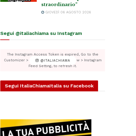
straordinario”
GIOVEDÌ 06 AGOSTO 2026
Segui @italiachiama su Instagram
The Instagram Access Token is expired, Go to the
Customizer > JNews : Social, Like & View > Instagram
@ITALIACHIAMA
Feed Setting, to refresh it.
Segui ItaliaChiamaItalia su Facebook