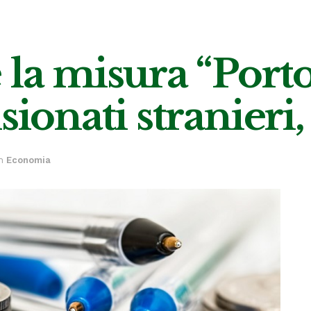
la misura “Portog
sionati stranieri
n
Economia