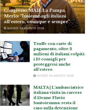
Congresso MAIE La Pampa,
Merlo: “Insieme agli italiani
all’estero, ovunque e sempre”
GIOVEDÌ 06 AGOSTO 2026
Truffe con carte di
pagamento, oltre 2
milioni di italiani colpiti:
i 10 consigli per
proteggersi anche
all’estero
GIOVEDÌ 06 AGOSTO 2026
MALTA | L’ambasciatrice
italiana visita in carcere
il 15enne Flavio
Santoiemma: resta il
caso sulla detenzione