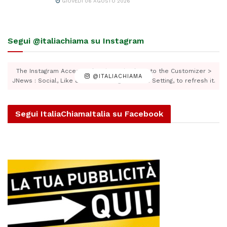
GIOVEDÌ 06 AGOSTO 2026
Segui @italiachiama su Instagram
The Instagram Access Token is expired, Go to the Customizer >
@ITALIACHIAMA
JNews : Social, Like & View > Instagram Feed Setting, to refresh it.
Segui ItaliaChiamaItalia su Facebook