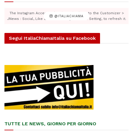
The Instagram Access Token is expired, Go to the Customizer >
@ITALIACHIAMA
JNews : Social, Like & View > Instagram Feed Setting, to refresh it.
Segui ItaliaChiamaItalia su Facebook
TUTTE LE NEWS, GIORNO PER GIORNO