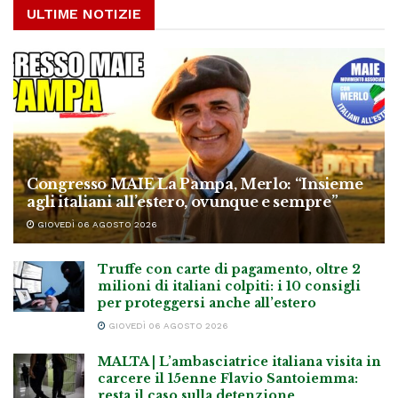
ULTIME NOTIZIE
Congresso MAIE La Pampa, Merlo: “Insieme
agli italiani all’estero, ovunque e sempre”
GIOVEDÌ 06 AGOSTO 2026
Truffe con carte di pagamento, oltre 2
milioni di italiani colpiti: i 10 consigli
per proteggersi anche all’estero
GIOVEDÌ 06 AGOSTO 2026
MALTA | L’ambasciatrice italiana visita in
carcere il 15enne Flavio Santoiemma:
resta il caso sulla detenzione