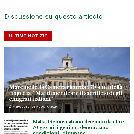
Discussione su questo articolo
ULTIME NOTIZIE
Marcinelle, la Camera ricorda i 70 anni della
tragedia: “Mai dimenticare il sacrificio degli
emigrati italiani”
MERCOLEDÌ 05 AGOSTO 2026
Malta, 15enne italiano detenuto da oltre
70 giorni: i genitori denunciano
condizioni “disumane”