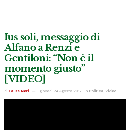
Ius soli, messaggio di
Alfano a Renzi e
Gentiloni: “Non è il
momento giusto”
[VIDEO]
di
Laura Neri
giovedì 24 Agosto 2017
in
Politica
,
Video