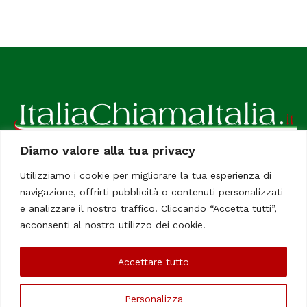
Diamo valore alla tua privacy
ItaliaChiamaItalia, il TUO quotidiano online preferito.
Utilizziamo i cookie per migliorare la tua esperienza di
Dedicato in particolare a tutti gli italiani residenti all'estero.
navigazione, offrirti pubblicità o contenuti personalizzati
Tutti i diritti sono riservati. Quotidiano online indipendente
e analizzare il nostro traffico. Cliccando “Accetta tutti”,
registrato al Tribunale di Civitavecchia, Sezione Stampa e
acconsenti al nostro utilizzo dei cookie.
Informazione. Reg. No. 12/07, Iscrizione al R.O.C No. 200 26
Accettare tutto
Chi Siamo
Contatti
Le Firme
Personalizza
©Copyright 2006/2020 - ItaliaChiamaItalia