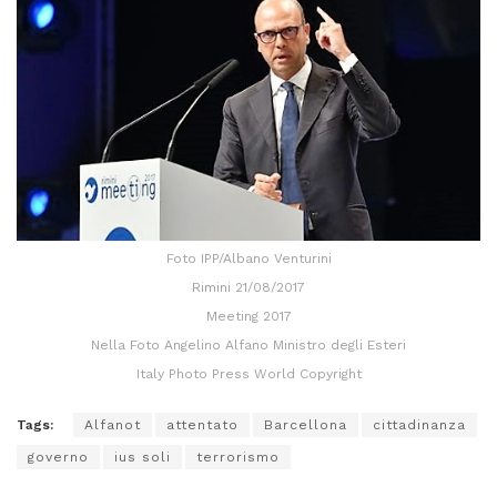
Foto IPP/Albano Venturini
Rimini 21/08/2017
Meeting 2017
Nella Foto Angelino Alfano Ministro degli Esteri
Italy Photo Press World Copyright
Tags:
Alfanot
attentato
Barcellona
cittadinanza
governo
ius soli
terrorismo